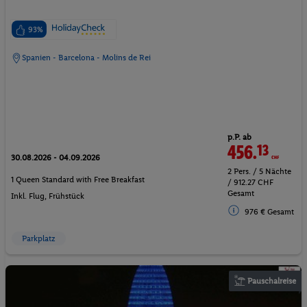
93%
Spanien - Barcelona - Molins de Rei
p.P. ab
456.
13
CHF
30.08.2026 - 04.09.2026
2 Pers. / 5 Nächte
1 Queen Standard with Free Breakfast
/ 912.27 CHF
Gesamt
Inkl. Flug,
Frühstück
976 € Gesamt
Parkplatz
Pauschalreise