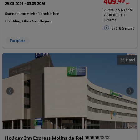
409.
40
CHF
29.08.2026 - 03.09.2026
2 Pers. / 5 Nächte
Standard room with 1 double bed
/ 818.80 CHF
Gesamt
Inkl. Flug,
Ohne Verpflegung
876 € Gesamt
Parkplatz
Hotel
Holiday Inn Express Molins de Rei