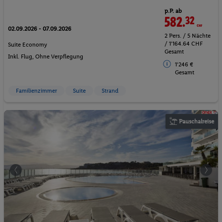
p.P. ab
582.
32
CHF
02.09.2026 - 07.09.2026
2 Pers. / 5 Nächte
/ 1'164.64 CHF
Suite Economy
Gesamt
Inkl. Flug,
Ohne Verpflegung
1'246 €
Gesamt
Familienzimmer
Suite
Strand
Pauschalreise