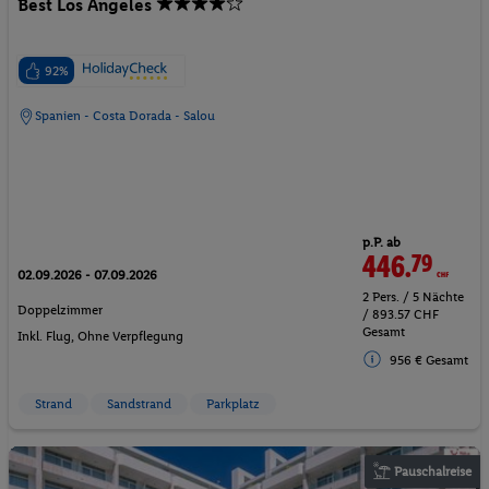
Best Los Ángeles
92%
Spanien - Costa Dorada - Salou
p.P. ab
446.
79
CHF
02.09.2026 - 07.09.2026
2 Pers. / 5 Nächte
Doppelzimmer
/ 893.57 CHF
Gesamt
Inkl. Flug,
Ohne Verpflegung
956 € Gesamt
Strand
Sandstrand
Parkplatz
Pauschalreise