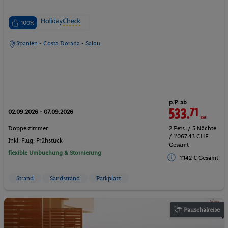
100%
Spanien - Costa Dorada - Salou
p.P. ab
533.
71
CHF
02.09.2026 - 07.09.2026
Doppelzimmer
2 Pers. / 5 Nächte
/ 1'067.43 CHF
Inkl. Flug,
Frühstück
Gesamt
flexible Umbuchung & Stornierung
1'142 € Gesamt
Strand
Sandstrand
Parkplatz
Pauschalreise