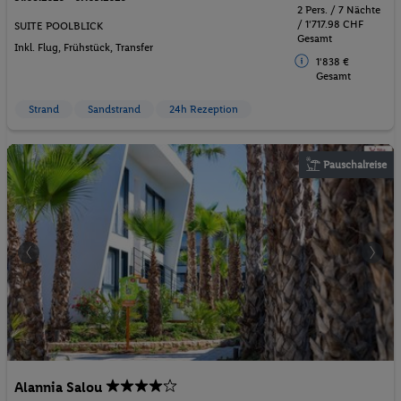
2 Pers. / 7 Nächte
/ 1'717.98 CHF
SUITE POOLBLICK
Gesamt
Inkl. Flug,
Frühstück
, Transfer
1'838 €
Gesamt
Strand
Sandstrand
24h Rezeption
Pauschalreise
Alannia Salou