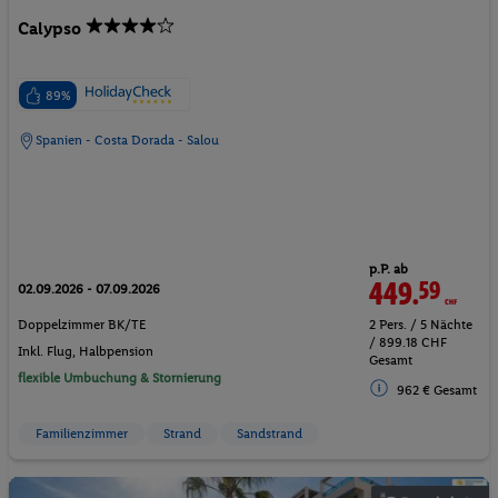
Calypso
89%
Spanien - Costa Dorada - Salou
p.P. ab
449.
59
CHF
02.09.2026 - 07.09.2026
Doppelzimmer BK/TE
2 Pers. / 5 Nächte
/ 899.18 CHF
Inkl. Flug,
Halbpension
Gesamt
flexible Umbuchung & Stornierung
962 € Gesamt
Familienzimmer
Strand
Sandstrand