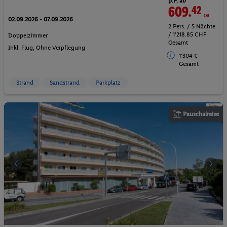
p.P. ab
609.
42
CHF
02.09.2026 - 07.09.2026
2 Pers. / 5 Nächte
/ 1'218.85 CHF
Doppelzimmer
Gesamt
Inkl. Flug,
Ohne Verpflegung
1'304 €
Gesamt
Strand
Sandstrand
Parkplatz
Pauschalreise