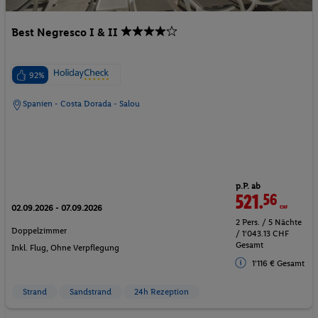
Best Negresco I & II
92%
Spanien - Costa Dorada - Salou
p.P. ab
521.
56
CHF
02.09.2026 - 07.09.2026
2 Pers. / 5 Nächte
Doppelzimmer
/ 1'043.13 CHF
Gesamt
Inkl. Flug,
Ohne Verpflegung
1'116 € Gesamt
Strand
Sandstrand
24h Rezeption