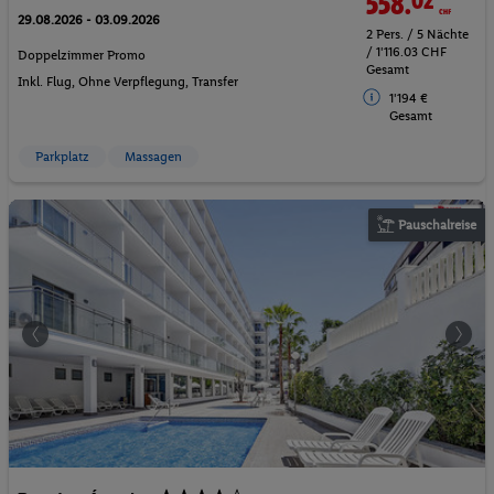
558.
02
CHF
29.08.2026 - 03.09.2026
2 Pers. / 5 Nächte
/ 1'116.03 CHF
Doppelzimmer Promo
Gesamt
Inkl. Flug,
Ohne Verpflegung
, Transfer
1'194 €
Gesamt
Parkplatz
Massagen
Pauschalreise