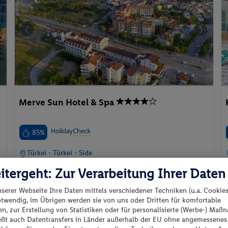
Merve Sun Hotel & Spa
85%
Türkei - Türkei - Side
itergeht: Zur Verarbeitung Ihrer Daten
nserer Webseite Ihre Daten mittels verschiedener Techniken (u.a. Cookies
otwendig, im Übrigen werden sie von uns oder Dritten für komfortable
n, zur Erstellung von Statistiken oder für personalisierte (Werbe-) Ma
p.P. ab
02.09.2026 - 07.09.2026
ießt auch Datentransfers in Länder außerhalb der EU ohne angemessenes