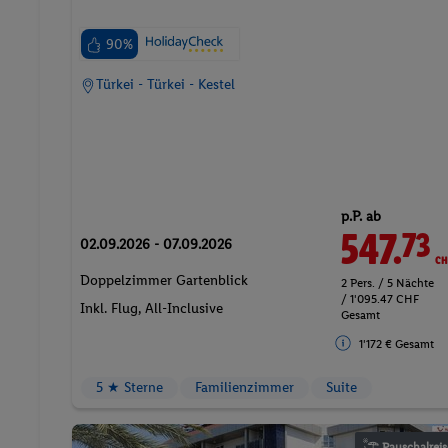
90%
Türkei - Türkei - Kestel
p.P. ab
547.
CH
73
02.09.2026 - 07.09.2026
Doppelzimmer Gartenblick
2 Pers. / 5 Nächte
/ 1'095.47 CHF
Inkl. Flug,
All-Inclusive
Gesamt
1'172 € Gesamt
5 ★ Sterne
Familienzimmer
Suite
Pauschalreis