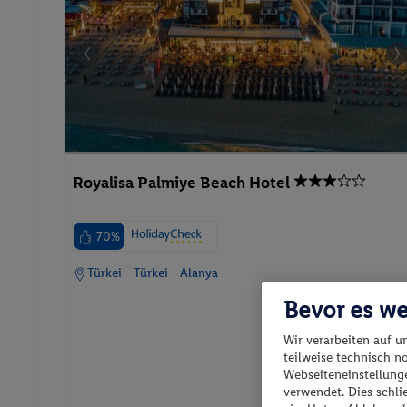
Royalisa Palmiye Beach Hotel
70%
Türkei - Türkei - Alanya
Bevor es we
Wir verarbeiten auf u
teilweise technisch n
Webseiteneinstellunge
p.P. ab
verwendet. Dies schl