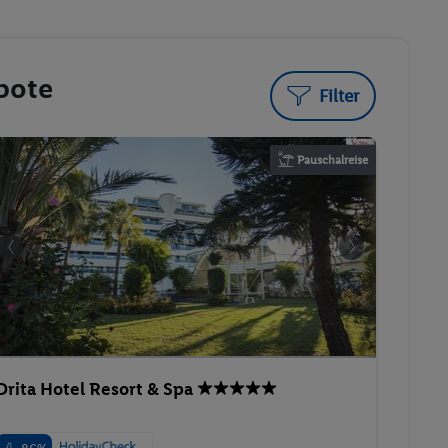
bote
Filter
Pauschalreise
Drita Hotel Resort & Spa