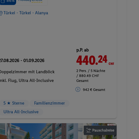
86%
Türkei - Türkei - Alanya
p.P. ab
440.
CHF
24
27.08.2026 - 01.09.2026
2 Pers. / 5 Nächte
Doppelzimmer mit Landblick
/ 880.49 CHF
Inkl. Flug,
Ultra All-Inclusive
Gesamt
942 € Gesamt
5 ★ Sterne
Familienzimmer
Ultra All-Inclusive
Pauschalreise