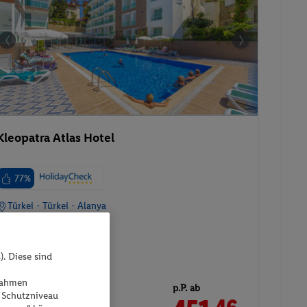
Kleopatra Atlas Hotel
77%
Türkei - Türkei - Alanya
). Diese sind
ßnahmen
p.P. ab
 Schutzniveau