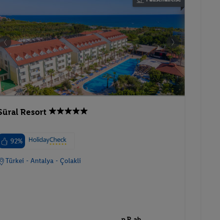
Süral Resort
92%
Türkei - Antalya - Çolakli
p.P. ab