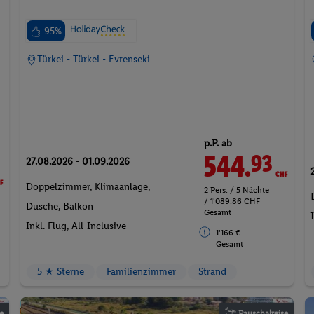
95%
Türkei - Türkei - Evrenseki
p.P. ab
544.
CHF
93
27.08.2026 - 01.09.2026
F
Doppelzimmer, Klimaanlage,
2 Pers. / 5 Nächte
/ 1'089.86 CHF
Dusche, Balkon
Gesamt
Inkl. Flug,
All-Inclusive
1'166 €
Gesamt
5 ★ Sterne
Familienzimmer
Strand
e
Pauschalreise