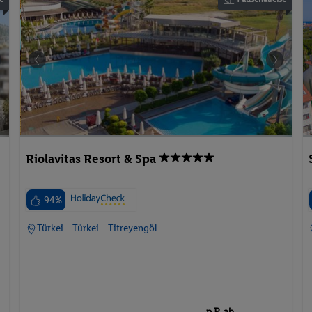
Riolavitas Resort & Spa
94%
Türkei - Türkei - Titreyengöl
p.P. ab