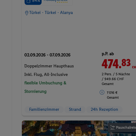
84%
Türkei - Türkei - Alanya
p.P. ab
02.09.2026 - 07.09.2026
474.
CH
83
Doppelzimmer Haupthaus
2 Pers. / 5 Nächte
Inkl. Flug,
All-Inclusive
/ 949.66 CHF
flexible Umbuchung &
Gesamt
Stornierung
1'016 €
Gesamt
Familienzimmer
Strand
24h Rezeption
Pauschalreis