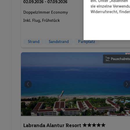
341.
CH
17
ein. Unter „Ablehnen
02.09.2026 - 07.09.2026
sie einzelne Verwend
Widerrufsrecht, finde
2 Pers. / 5 Nächte
Doppelzimmer Economy
/ 682.33 CHF
Inkl. Flug,
Frühstück
Gesamt
730 € Gesamt
Strand
Sandstrand
Parkplatz
Pauschalreis
Labranda Alantur Resort