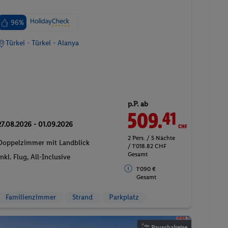
96%
Türkei - Türkei - Alanya
p.P. ab
509.
CHF
41
27.08.2026 - 01.09.2026
2 Pers. / 5 Nächte
Doppelzimmer mit Landblick
/ 1'018.82 CHF
Gesamt
Inkl. Flug,
All-Inclusive
1'090 €
Gesamt
Familienzimmer
Strand
Parkplatz
Pauschalreise