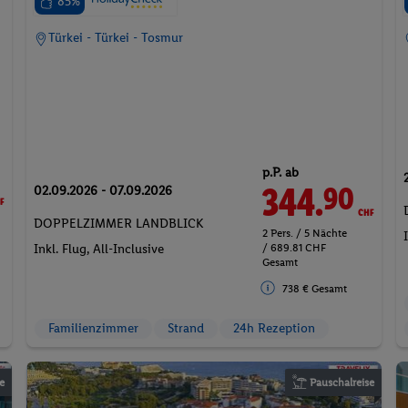
85%
Türkei - Türkei - Tosmur
p.P. ab
F
344.
CHF
90
02.09.2026 - 07.09.2026
DOPPELZIMMER LANDBLICK
2 Pers. / 5 Nächte
/ 689.81 CHF
Inkl. Flug,
All-Inclusive
Gesamt
738 € Gesamt
Familienzimmer
Strand
24h Rezeption
e
Pauschalreise