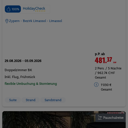
100%
Zypern - Bezirk Limassol - Limassol
p.P. ab
481.
37
CHF
29.08.2026 - 03.09.2026
2 Pers. / 5 Nächte
Doppelzimmer BK
/ 962.74 CHF
Inkl. Flug,
Frühstück
Gesamt
flexible Umbuchung & Stornierung
1'030 €
Gesamt
Suite
Strand
Sandstrand
Pauschalreise