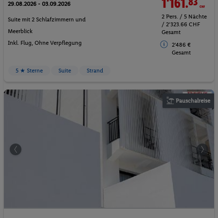
1'161.
83
CHF
29.08.2026 - 03.09.2026
2 Pers. / 5 Nächte
Suite mit 2 Schlafzimmern und
/ 2'323.66 CHF
Meerblick
Gesamt
Inkl. Flug,
Ohne Verpflegung
2'486 €
Gesamt
5 ★ Sterne
Suite
Strand
Pauschalreise