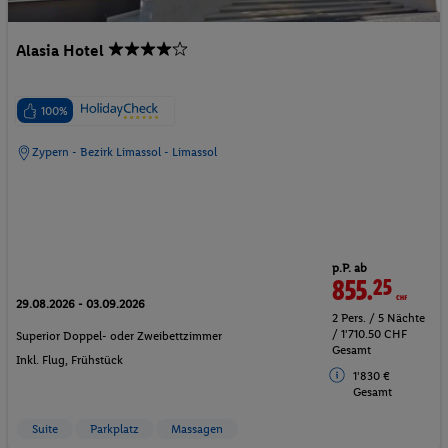
Alasia Hotel
100%
Zypern - Bezirk Limassol - Limassol
p.P. ab
855.
25
CHF
29.08.2026 - 03.09.2026
2 Pers. / 5 Nächte
/ 1'710.50 CHF
Superior Doppel- oder Zweibettzimmer
Gesamt
Inkl. Flug,
Frühstück
1'830 €
Gesamt
Suite
Parkplatz
Massagen