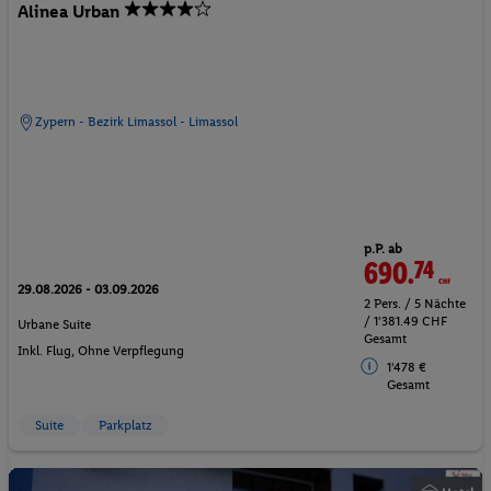
Alinea Urban
Zypern - Bezirk Limassol - Limassol
p.P. ab
690.
74
CHF
29.08.2026 - 03.09.2026
2 Pers. / 5 Nächte
/ 1'381.49 CHF
Urbane Suite
Gesamt
Inkl. Flug,
Ohne Verpflegung
1'478 €
Gesamt
Suite
Parkplatz