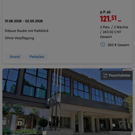
p.P. ab
121.
51
CHF
31.08.2026 - 02.09.2026
2 Pers. / 2 Nächte
Deluxe Studio mit Parkblick
/ 243.02 CHF
Gesamt
Ohne Verpflegung
260 € Gesamt
Strand
Parkplatz
Pauschalreise