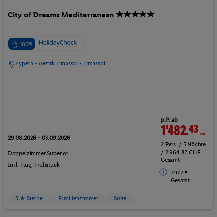
City of Dreams Mediterranean
100%
Zypern - Bezirk Limassol - Limassol
p.P. ab
1'482.
43
CHF
29.08.2026 - 03.09.2026
2 Pers. / 5 Nächte
/ 2'964.87 CHF
Doppelzimmer Superior
Gesamt
Inkl. Flug,
Frühstück
3'172 €
Gesamt
5 ★ Sterne
Familienzimmer
Suite