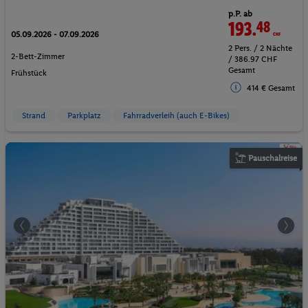
p.P. ab
193.
48
CHF
05.09.2026 - 07.09.2026
2 Pers. / 2 Nächte
2-Bett-Zimmer
/ 386.97 CHF
Gesamt
Frühstück
414 € Gesamt
Strand
Parkplatz
Fahrradverleih (auch E-Bikes)
Pauschalreise