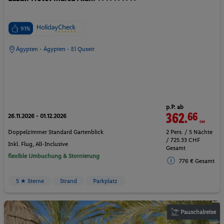
91%
Ägypten - Ägypten - El Quseir
p.P. ab
362.
66
CHF
26.11.2026 - 01.12.2026
Doppelzimmer Standard Gartenblick
2 Pers. / 5 Nächte
/ 725.33 CHF
Inkl. Flug,
All-Inclusive
Gesamt
flexible Umbuchung & Stornierung
776 € Gesamt
5 ★ Sterne
Strand
Parkplatz
Pauschalreise