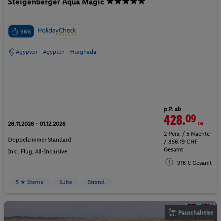
Steigenberger Aqua Magic
96%
Ägypten - Ägypten - Hurghada
p.P. ab
428.
09
CHF
26.11.2026 - 01.12.2026
2 Pers. / 5 Nächte
Doppelzimmer Standard
/ 856.19 CHF
Gesamt
Inkl. Flug,
All-Inclusive
916 € Gesamt
5 ★ Sterne
Suite
Strand
Pauschalreise