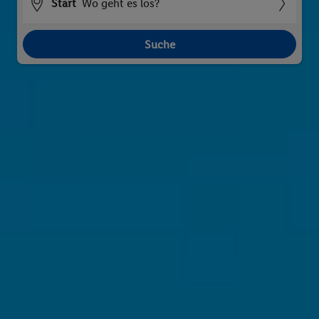
Start
Wo geht es los?
Suche