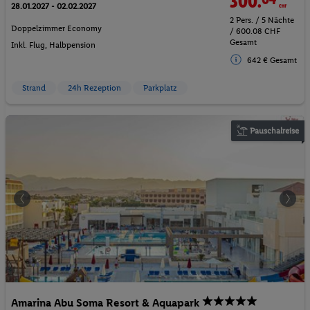
300.
CHF
28.01.2027 - 02.02.2027
2 Pers. / 5 Nächte
Doppelzimmer Economy
/ 600.08 CHF
Gesamt
Inkl. Flug,
Halbpension
642 € Gesamt
Strand
24h Rezeption
Parkplatz
Pauschalreise
Amarina Abu Soma Resort & Aquapark