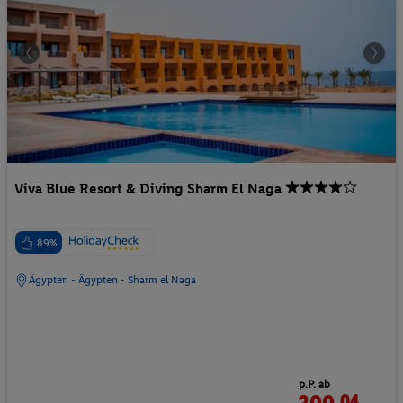
Viva Blue Resort & Diving Sharm El Naga
89%
Ägypten - Ägypten - Sharm el Naga
p.P. ab
04