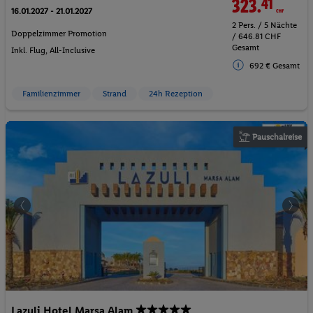
323.
41
CHF
16.01.2027 - 21.01.2027
2 Pers. / 5 Nächte
Doppelzimmer Promotion
/ 646.81 CHF
Gesamt
Inkl. Flug,
All-Inclusive
692 € Gesamt
Familienzimmer
Strand
24h Rezeption
Pauschalreise
Lazuli Hotel Marsa Alam