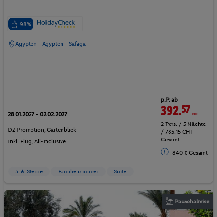
98%
Ägypten - Ägypten - Safaga
p.P. ab
392.
57
CHF
28.01.2027 - 02.02.2027
2 Pers. / 5 Nächte
DZ Promotion, Gartenblick
/ 785.15 CHF
Gesamt
Inkl. Flug,
All-Inclusive
840 € Gesamt
5 ★ Sterne
Familienzimmer
Suite
Pauschalreise