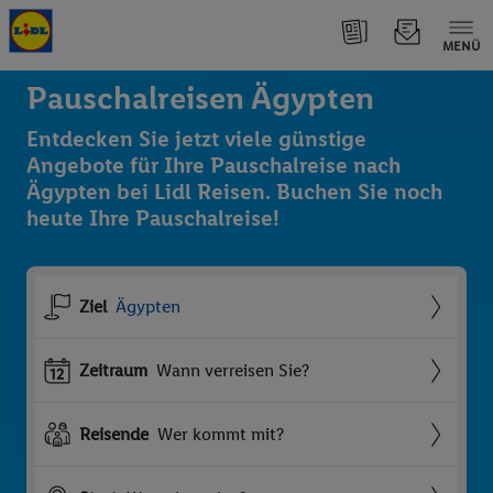
MENÜ
Pauschalreisen Ägypten
Entdecken Sie jetzt viele günstige
Angebote für Ihre Pauschalreise nach
Ägypten bei Lidl Reisen. Buchen Sie noch
heute Ihre Pauschalreise!
Ziel
Ägypten
Zeitraum
Wann verreisen Sie?
Reisende
Wer kommt mit?