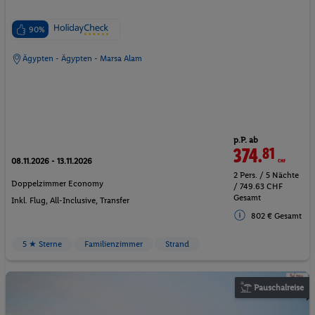
90%
Ägypten - Ägypten - Marsa Alam
p.P. ab
374.
81
CHF
08.11.2026 - 13.11.2026
2 Pers. / 5 Nächte
Doppelzimmer Economy
/ 749.63 CHF
Gesamt
Inkl. Flug,
All-Inclusive
, Transfer
802 € Gesamt
5 ★ Sterne
Familienzimmer
Strand
Pauschalreise