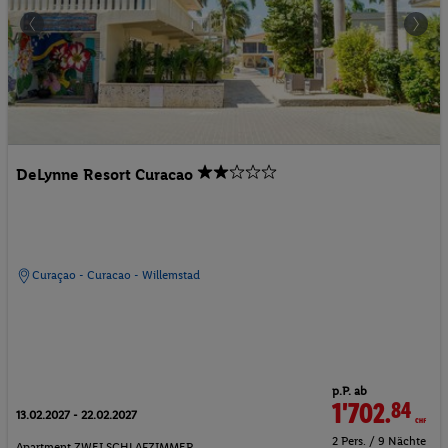
DeLynne Resort Curacao
Curaçao - Curacao - Willemstad
p.P. ab
1'702.
84
CHF
13.02.2027 - 22.02.2027
2 Pers. / 9 Nächte
Apartment ZWEI SCHLAFZIMMER