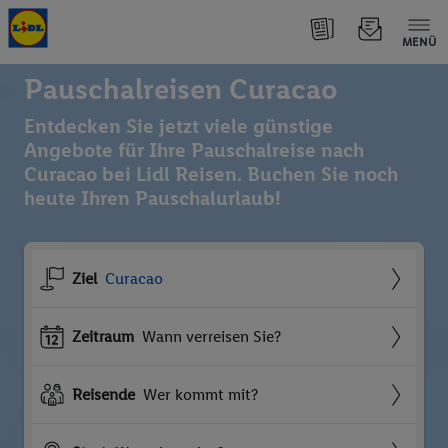
MENÜ
Pauschalreisen Curacao
Entdecken Sie jetzt viele günstige
Angebote für Ihre Pauschalreise nach
Curacao bei Lidl Reisen. Buchen Sie noch
heute Ihren Pauschalurlaub!
Ziel
Curacao
Zeitraum
Wann verreisen Sie?
Reisende
Wer kommt mit?