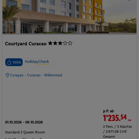
Courtyard Curacao
100%
Curaçao - Curacao - Willemstad
p.P. ab
1'235.
54
CHF
01.10.2026 - 06.10.2026
2 Pers. / 5 Nächte
/ 2'471.08 CHF
Standard 2 Queen Room
Gesamt