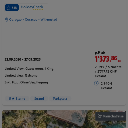
81%
Curaçao - Curacao - Willemstad
p.P. ab
1'373.
86
CHF
22.09.2026 - 27.09.2026
2 Pers. / 5 Nächte
Limited View, Guest room, 1 King,
/ 2'747.72 CHF
Limited view, Balcony
Gesamt
Inkl. Flug,
Ohne Verpflegung
2'940 €
Gesamt
5 ★ Sterne
Strand
Parkplatz
Pauschalreise