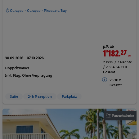
Curaçao - Curaçao - Piscadera Bay
p.P. ab
1'182.
27
CHF
30.09.2026 - 07.10.2026
2 Pers. / 7 Nächte
/ 2'364.54 CHF
Doppelzimmer
Gesamt
Inkl. Flug,
Ohne Verpflegung
2'530 €
Gesamt
Suite
24h Rezeption
Parkplatz
Pauschalreise