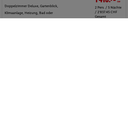
Doppelzimmer Deluxe, Gartenblick,
2 Pers. / 5 Nächte
/ 2'837.45 CHF
Klimaanlage, Heizung, Bad oder
Gesamt
Dusche, Balkon o. Te
3'036 €
Inkl. Flug,
Ohne Verpflegung
, Transfer
Gesamt
Suite
Strand
Sandstrand
Pauschalreise