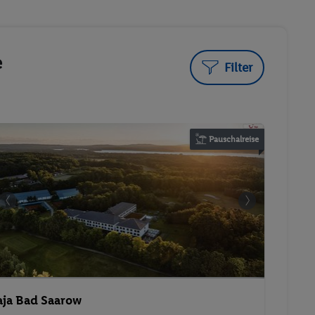
e
Filter
Pauschalreise
aja Bad Saarow