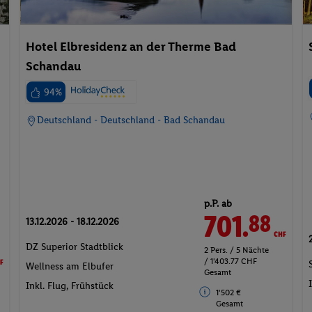
Hotel Elbresidenz an der Therme Bad
Schandau
94%
Deutschland - Deutschland - Bad Schandau
p.P. ab
701.
CHF
88
13.12.2026 - 18.12.2026
F
DZ Superior Stadtblick
2 Pers. / 5 Nächte
/ 1'403.77 CHF
Wellness am Elbufer
Gesamt
Inkl. Flug,
Frühstück
1'502 €
Gesamt