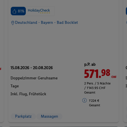
81%
Deutschland - Bayern - Bad Bocklet
F
p.P. ab
15.08.2026 - 20.08.2026
571.
CHF
98
Doppelzimmer Geruhsame
2 Pers. / 5 Nächte
Tage
/ 1'143.95 CHF
Gesamt
Inkl. Flug,
Frühstück
1'224 €
Gesamt
Parkplatz
Massagen