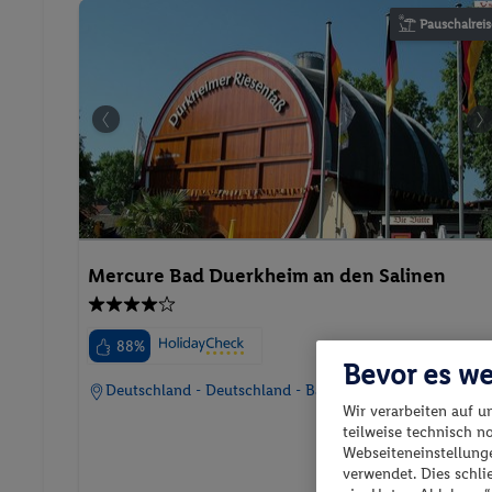
Pauschalreis
Mercure Bad Duerkheim an den Salinen
88%
Bevor es we
Deutschland - Deutschland - Bad Dürkheim
Wir verarbeiten auf u
teilweise technisch n
Webseiteneinstellunge
verwendet. Dies schl