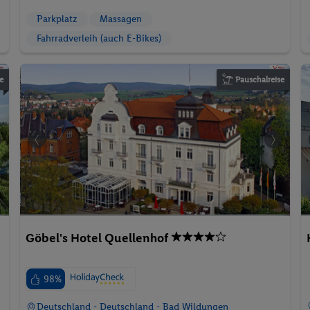
Parkplatz
Massagen
Fahrradverleih (auch E-Bikes)
e
Pauschalreise
Göbel's Hotel Quellenhof
98%
Deutschland - Deutschland - Bad Wildungen