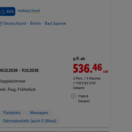
86%
Deutschland - Berlin - Bad Saarow
p.P. ab
536.
CHF
46
06.12.2026 - 11.12.2026
2 Pers. / 5 Nächte
Doppelzimmer
/ 1'072.92 CHF
Gesamt
Inkl. Flug,
Frühstück
1'148 €
Gesamt
Parkplatz
Massagen
Fahrradverleih (auch E-Bikes)