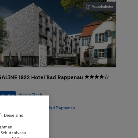
Pauschalreise
SALINE 1822 Hotel Bad Rappenau
90%
Deutschland - Baden - Bad Rappenau
). Diese sind
ßnahmen
 Schutzniveau