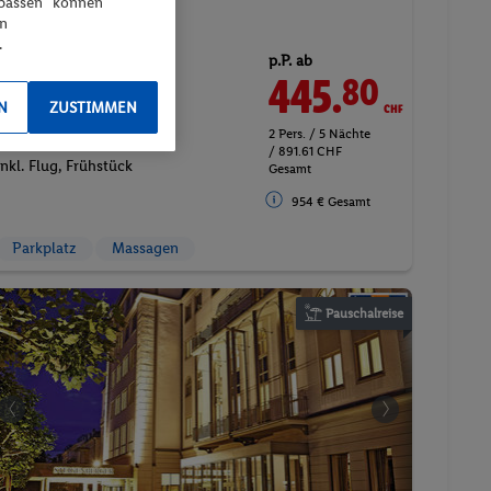
npassen“ können
en
.
p.P. ab
21.01.2027 - 26.01.2027
445.
CHF
80
Doppelzimmer Komfort
N
ZUSTIMMEN
Aufenthalt
2 Pers. / 5 Nächte
/ 891.61 CHF
Inkl. Flug,
Frühstück
Gesamt
954 € Gesamt
Parkplatz
Massagen
Pauschalreise