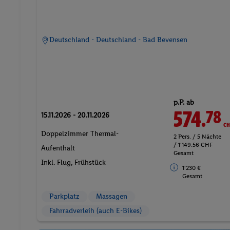
Deutschland - Deutschland - Bad Bevensen
p.P. ab
574.
CH
78
15.11.2026 - 20.11.2026
Doppelzimmer Thermal-
2 Pers. / 5 Nächte
/ 1'149.56 CHF
Aufenthalt
Gesamt
Inkl. Flug,
Frühstück
1'230 €
Gesamt
Parkplatz
Massagen
Fahrradverleih (auch E-Bikes)