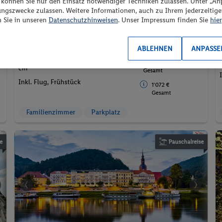
“ können Sie nur den Einsatz notwendiger Techniken zulassen. Unter „A
ungszwecke zulassen. Weitere Informationen, auch zu Ihrem jederzeitig
n Sie in unseren
Datenschutzhinweisen
. Unser Impressum finden Sie
hier
p.P. ab
11.04.2027 - 16.04.2027
F
500.
CHF
95
Modern Comfort Twin room
ABLEHNEN
ANPASSE
with 2 single beds 100 x 200
2 Pers. / 5 Nächte
/ 1'001.89 CHF
cm
Gesamt
Inkl. Flug,
Frühstück
1'072 €
Gesamt
Familienzimmer
Parkplatz
e
Pauschalreise