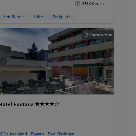
972 € Gesamt
5 ★ Sterne
Suite
Parkplatz
Pauschalreise
Hotel Fontana
Deutschland - Bayern - Bad Kissingen