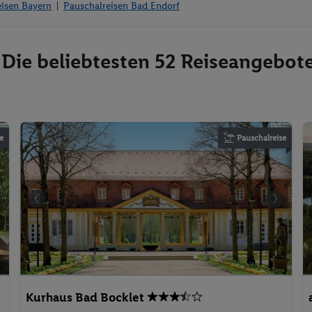
eisen Bayern
Pauschalreisen Bad Endorf
 Die beliebtesten 52 Reiseangebot
e
Pauschalreise
Kurhaus Bad Bocklet