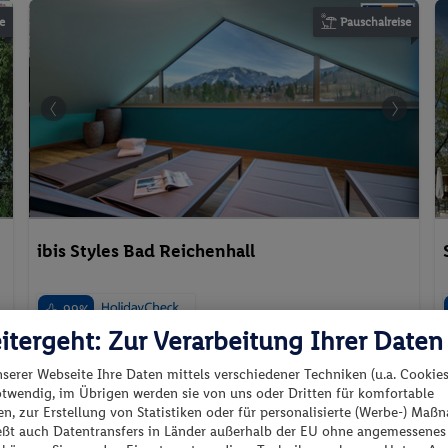
e
Pauschalreise
ibis Styles Bad Reichenhall
99%
itergeht: Zur Verarbeitung Ihrer Daten
Deutschland - Bayern - Bad Reichenhall
nserer Webseite Ihre Daten mittels verschiedener Techniken (u.a. Cookies
otwendig, im Übrigen werden sie von uns oder Dritten für komfortable
n, zur Erstellung von Statistiken oder für personalisierte (Werbe-) Ma
ießt auch Datentransfers in Länder außerhalb der EU ohne angemessenes