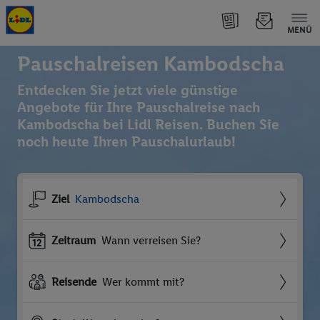
MENÜ
Pauschalreisen Kambodscha
Entdecken Sie jetzt viele günstige
Angebote für Ihre Pauschalreise nach
Kambodscha bei Lidl Reisen. Buchen Sie
noch heute Ihren Pauschalurlaub!
Ziel
Kambodscha
Zeitraum
Wann verreisen Sie?
Reisende
Wer kommt mit?