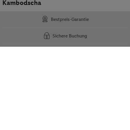
Kambodscha
Bestpreis-Garantie
Sichere Buchung
Persönlich erreichbar
Kontakt
Tel.: 071 541 00 13
(täglich von 8 bis 21 Uhr)
(Anruf in das Schweizer Festnetz, Kosten variieren ja nach
Anbieter).
Kontakt und Meldesystem
FAQ