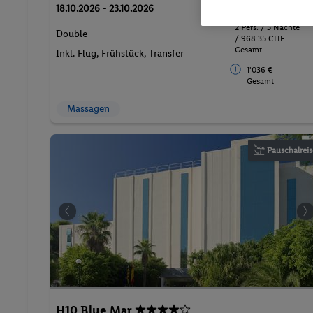
484.
CH
17
18.10.2026 - 23.10.2026
2 Pers. / 5 Nächte
Double
/ 968.35 CHF
Gesamt
Inkl. Flug,
Frühstück
, Transfer
1'036 €
Gesamt
Massagen
Pauschalreis
H10 Blue Mar