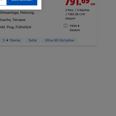
791.
CHF
69
Juniorsuite, Paare,
2 Pers. / 5 Nächte
Klimaanlage, Heizung,
/ 1'583.38 CHF
Gesamt
Dusche, Terrasse
1'694 €
Inkl. Flug,
Frühstück
Gesamt
5 ★ Sterne
Suite
Ultra All-Inclusive