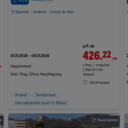
100%
Spanien - Andratx - Camp de Mar
p.P. ab
426.
CHF
22
01.11.2026 - 06.11.2026
F
2 Pers. / 5 Nächte
Appartment
/ 852.45 CHF
Inkl. Flug,
Ohne Verpflegung
Gesamt
912 € Gesamt
Strand
Sandstrand
Fahrradverleih (auch E-Bikes)
e
Pauschalreise