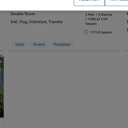
F
547.
CHF
73
27.10.2026 - 01.11.2026
Double Room
2 Pers. / 5 Nächte
/ 1'095.47 CHF
Inkl. Flug,
Frühstück
, Transfer
Gesamt
1'172 € Gesamt
Suite
Strand
Parkplatz
e