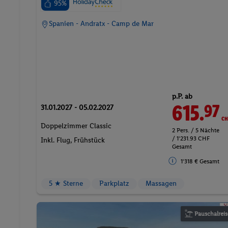
95%
Spanien - Andratx - Camp de Mar
p.P. ab
615.
CH
97
31.01.2027 - 05.02.2027
Doppelzimmer Classic
2 Pers. / 5 Nächte
/ 1'231.93 CHF
Inkl. Flug,
Frühstück
Gesamt
1'318 € Gesamt
5 ★ Sterne
Parkplatz
Massagen
Pauschalreis