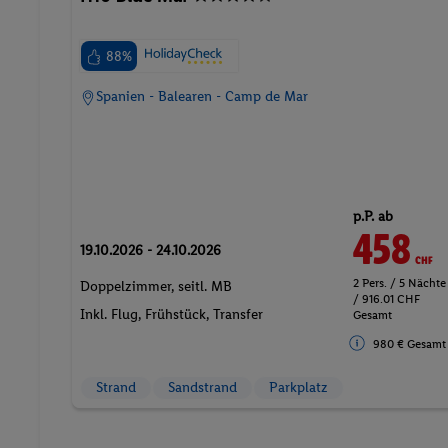
88%
Spanien - Balearen - Camp de Mar
p.P. ab
458
CHF
19.10.2026 - 24.10.2026
2 Pers. / 5 Nächte
Doppelzimmer, seitl. MB
/ 916.01 CHF
Inkl. Flug,
Frühstück
, Transfer
Gesamt
980 € Gesamt
Strand
Sandstrand
Parkplatz