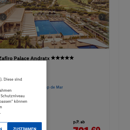
Zafiro Palace Andratx
93%
). Diese sind
Spanien - Andratx - Camp de Mar
ßnahmen
 Schutzniveau
npassen“ können
en
.
p.P. ab
17.10.2026 - 22.10.2026
N
ZUSTIMMEN