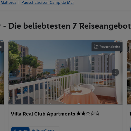
 Mallorca
Pauschalreisen Camp de Mar
- Die beliebtesten 7 Reiseangebo
e
Pauschalreise
Villa Real Club Apartments