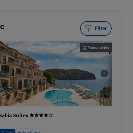
te
Filter
Pauschalreise
Bahia Suites