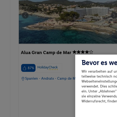
Alua Gran Camp de Mar
Bevor es we
87%
Wir verarbeiten auf u
teilweise technisch n
Spanien - Andratx - Camp de Mar
Webseiteneinstellunge
verwendet. Dies schl
ein. Unter „Ablehnen
sie einzelne Verwend
Widerrufsrecht, finde
p.P. ab