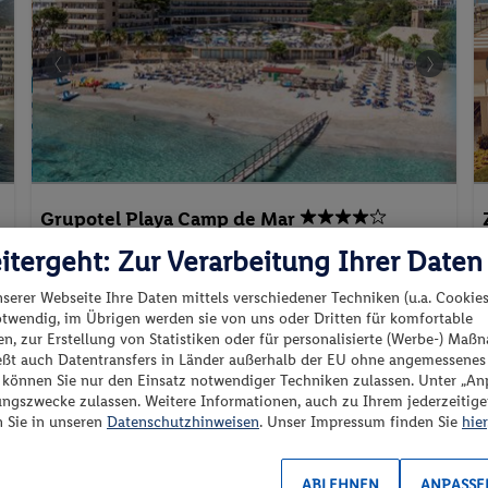
Grupotel Playa Camp de Mar
itergeht: Zur Verarbeitung Ihrer Daten
96%
nserer Webseite Ihre Daten mittels verschiedener Techniken (u.a. Cookies
otwendig, im Übrigen werden sie von uns oder Dritten für komfortable
Spanien - Andratx - Camp de Mar
n, zur Erstellung von Statistiken oder für personalisierte (Werbe-) Ma
ießt auch Datentransfers in Länder außerhalb der EU ohne angemessenes
“ können Sie nur den Einsatz notwendiger Techniken zulassen. Unter „A
ungszwecke zulassen. Weitere Informationen, auch zu Ihrem jederzeitig
n Sie in unseren
Datenschutzhinweisen
. Unser Impressum finden Sie
hier
p.P. ab
ABLEHNEN
ANPASSE