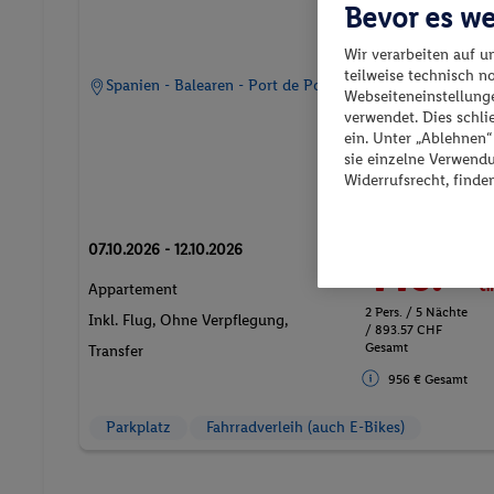
Bevor es we
Wir verarbeiten auf u
teilweise technisch n
Spanien - Balearen - Port de Pollença
Webseiteneinstellunge
verwendet. Dies schl
ein. Unter „Ablehnen
sie einzelne Verwend
Widerrufsrecht, finde
p.P. ab
07.10.2026 - 12.10.2026
446.
CH
79
Appartement
2 Pers. / 5 Nächte
Inkl. Flug,
Ohne Verpflegung
,
/ 893.57 CHF
Gesamt
Transfer
956 € Gesamt
Parkplatz
Fahrradverleih (auch E-Bikes)