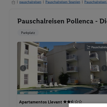
pauschalreisen
Pauschalreisen Spanien
Pauschalreisen
Pauschalreisen Pollenca - D
Parkplatz
Pauschalreis
Apartamentos Llevant