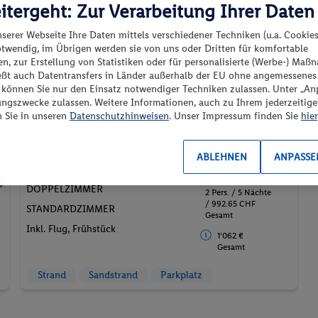
itergeht: Zur Verarbeitung Ihrer Daten
100%
nserer Webseite Ihre Daten mittels verschiedener Techniken (u.a. Cookies
otwendig, im Übrigen werden sie von uns oder Dritten für komfortable
Spanien - Balearen - Port de Pollença
n, zur Erstellung von Statistiken oder für personalisierte (Werbe-) Ma
ießt auch Datentransfers in Länder außerhalb der EU ohne angemessenes
“ können Sie nur den Einsatz notwendiger Techniken zulassen. Unter „A
ungszwecke zulassen. Weitere Informationen, auch zu Ihrem jederzeitig
n Sie in unseren
Datenschutzhinweisen
. Unser Impressum finden Sie
hier
p.P. ab
ABLEHNEN
ANPASSE
496.
CHF
33
10.03.2027 - 15.03.2027
F
DOPPELZIMMER
2 Pers. / 5 Nächte
/ 992.65 CHF
STANDARDZIMMER
Gesamt
Inkl. Flug,
Frühstück
1'062 €
Gesamt
Strand
Sandstrand
Parkplatz