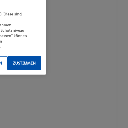
). Diese sind
ßnahmen
 Schutzniveau
npassen“ können
en
.
N
ZUSTIMMEN