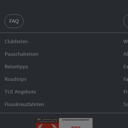
FAQ
Clubferien
W
Pauschalreisen
Al
Reisetipps
E
Roadtrips
Fa
TUI Angebote
F
Flusskreuzfahrten
S