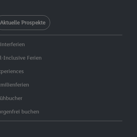
Aktuelle Prospekte
interferien
l-Inclusive Ferien
xperiences
milienferien
rühbucher
orgenfrei buchen