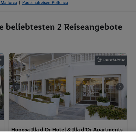
 Mallorca
Pauschalreisen Pollenca
ie beliebtesten 2 Reiseangebote
e
Pauschalreise
Hoposa Illa d'Or Hotel & Illa d’Or Apartments