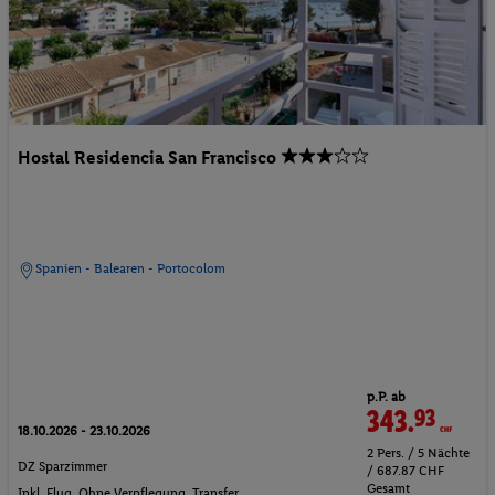
Hostal Residencia San Francisco
Spanien - Balearen - Portocolom
p.P. ab
343.
93
CHF
18.10.2026 - 23.10.2026
2 Pers. / 5 Nächte
DZ Sparzimmer
/ 687.87 CHF
Gesamt
Inkl. Flug,
Ohne Verpflegung
, Transfer