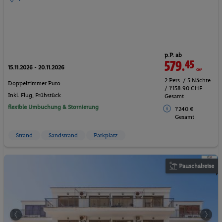
p.P. ab
579.
45
CHF
15.11.2026 - 20.11.2026
2 Pers. / 5 Nächte
Doppelzimmer Puro
/ 1'158.90 CHF
Inkl. Flug,
Frühstück
Gesamt
flexible Umbuchung & Stornierung
1'240 €
Gesamt
Strand
Sandstrand
Parkplatz
Pauschalreise