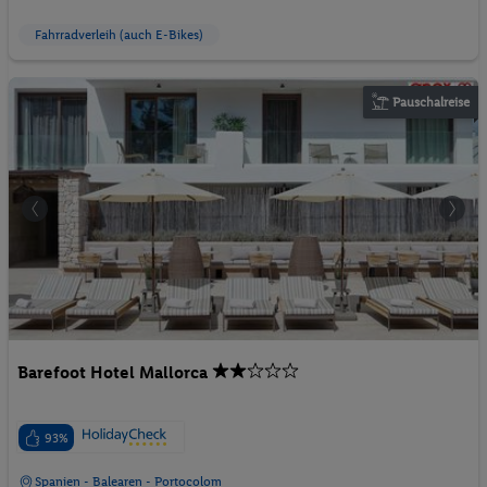
Fahrradverleih (auch E-Bikes)
Pauschalreise
Barefoot Hotel Mallorca
93%
Spanien - Balearen - Portocolom