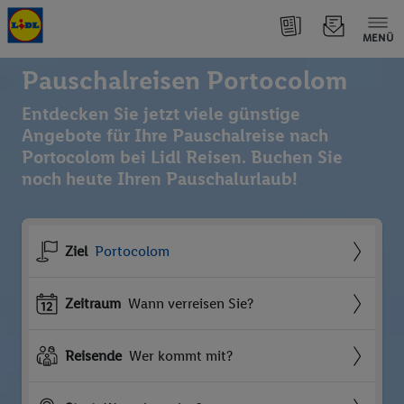
MENÜ
Pauschalreisen Portocolom
Entdecken Sie jetzt viele günstige
Angebote für Ihre Pauschalreise nach
Portocolom bei Lidl Reisen. Buchen Sie
noch heute Ihren Pauschalurlaub!
Ziel
Portocolom
Zeitraum
Wann verreisen Sie?
Reisende
Wer kommt mit?