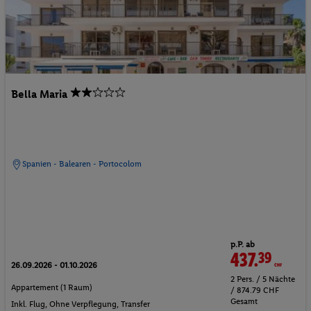
Bella Maria
Spanien - Balearen - Portocolom
p.P. ab
437.
39
CHF
26.09.2026 - 01.10.2026
2 Pers. / 5 Nächte
Appartement (1 Raum)
/ 874.79 CHF
Gesamt
Inkl. Flug,
Ohne Verpflegung
, Transfer