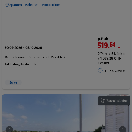
Spanien - Balearen - Portocolom
p.P. ab
519.
64
CHF
30.09.2026 - 05.10.2026
2 Pers. / 5 Nächte
Doppelzimmer Superior seitl. Meerblick
/ 1'039.28 CHF
Gesamt
Inkl. Flug,
Frühstück
1'112 € Gesamt
Suite
Pauschalreise