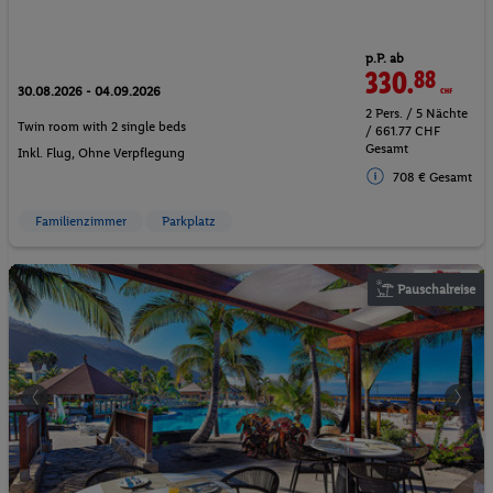
p.P. ab
330.
88
CHF
30.08.2026 - 04.09.2026
2 Pers. / 5 Nächte
Twin room with 2 single beds
/ 661.77 CHF
Gesamt
Inkl. Flug,
Ohne Verpflegung
708 € Gesamt
Familienzimmer
Parkplatz
Pauschalreise