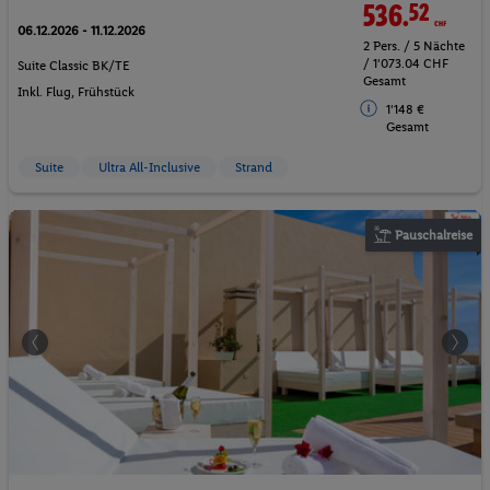
536.
52
CHF
06.12.2026 - 11.12.2026
2 Pers. / 5 Nächte
/ 1'073.04 CHF
Suite Classic BK/TE
Gesamt
Inkl. Flug,
Frühstück
1'148 €
Gesamt
Suite
Ultra All-Inclusive
Strand
Pauschalreise