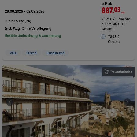
p.P. ab
887.
03
CHF
28.08.2026 - 02.09.2026
2 Pers. / 5 Nächte
Junior Suite (2A)
/ 1'774.06 CHF
Inkl. Flug,
Ohne Verpflegung
Gesamt
flexible Umbuchung & Stornierung
1'898 €
Gesamt
Villa
Strand
Sandstrand
Pauschalreise