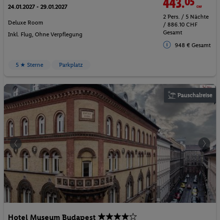
443.
05
CHF
24.01.2027 - 29.01.2027
2 Pers. / 5 Nächte
Deluxe Room
/ 886.10 CHF
Gesamt
Inkl. Flug,
Ohne Verpflegung
948 € Gesamt
5 ★ Sterne
Parkplatz
Pauschalreise
Hotel Museum Budapest