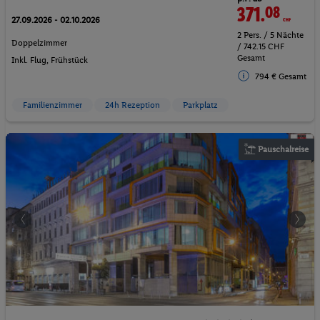
371.
08
CHF
27.09.2026 - 02.10.2026
2 Pers. / 5 Nächte
Doppelzimmer
/ 742.15 CHF
Gesamt
Inkl. Flug,
Frühstück
794 € Gesamt
Familienzimmer
24h Rezeption
Parkplatz
Pauschalreise