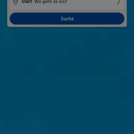
Start
Wo geht es los?
Suche