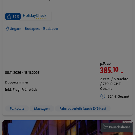
89%
Ungarn - Budapest - Budapest
p.P. ab
385.
10
CHF
08.11.2026 - 13.11.2026
2 Pers. / 5 Nächte
Doppelzimmer
/ 770.19 CHF
Gesamt
Inkl. Flug,
Frühstück
824 € Gesamt
Parkplatz
Massagen
Fahrradverleih (auch E-Bikes)
Pauschalreise