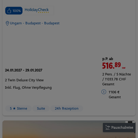
100%
Ungarn - Budapest - Budapest
p.P. ab
516.
89
CHF
24.01.2027 - 29.01.2027
2 Pers. / 5 Nächte
/ 1'033.78 CHF
2 Twin Deluxe City View
Gesamt
Inkl. Flug,
Ohne Verpflegung
1'106 €
Gesamt
5 ★ Sterne
Suite
24h Rezeption
Pauschalreise