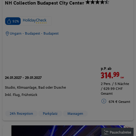
NH Collection Budapest City Center
92%
Ungarn - Budapest - Budapest
p.P. ab
314.
99
CHF
24.01.2027 - 29.01.2027
2 Pers. / 5 Nächte
Studio, Klimaanlage, Bad oder Dusche
/ 629.99 CHF
Gesamt
Inkl. Flug,
Frühstück
674 € Gesamt
24h Rezeption
Parkplatz
Massagen
Pauschalreise