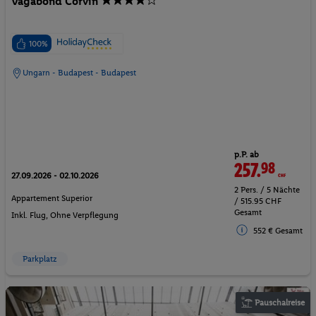
Vagabond Corvin
100%
Ungarn - Budapest - Budapest
p.P. ab
257.
98
CHF
27.09.2026 - 02.10.2026
2 Pers. / 5 Nächte
Appartement Superior
/ 515.95 CHF
Gesamt
Inkl. Flug,
Ohne Verpflegung
552 € Gesamt
Parkplatz
Pauschalreise