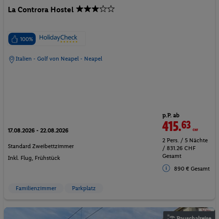
La Controra Hostel
100%
Italien - Golf von Neapel - Neapel
p.P. ab
415.
63
CHF
17.08.2026 - 22.08.2026
2 Pers. / 5 Nächte
Standard Zweibettzimmer
/ 831.26 CHF
Gesamt
Inkl. Flug,
Frühstück
890 € Gesamt
Familienzimmer
Parkplatz
Pauschalreise