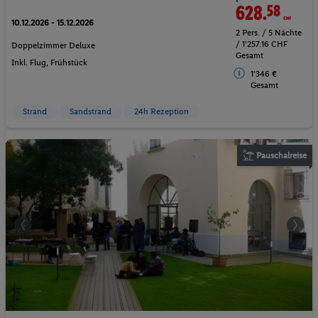
628.
58
CHF
10.12.2026 - 15.12.2026
2 Pers. / 5 Nächte
/ 1'257.16 CHF
Doppelzimmer Deluxe
Gesamt
Inkl. Flug,
Frühstück
1'346 €
Gesamt
Strand
Sandstrand
24h Rezeption
Pauschalreise