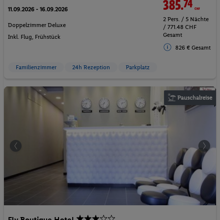
385.
74
CHF
11.09.2026 - 16.09.2026
2 Pers. / 5 Nächte
Doppelzimmer Deluxe
/ 771.48 CHF
Gesamt
Inkl. Flug,
Frühstück
826 € Gesamt
Familienzimmer
24h Rezeption
Parkplatz
Pauschalreise
Fly Boutique Hotel