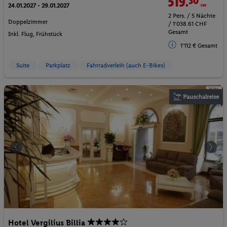
519.
30
CHF
24.01.2027 - 29.01.2027
2 Pers. / 5 Nächte
Doppelzimmer
/ 1'038.61 CHF
Gesamt
Inkl. Flug,
Frühstück
1'112 € Gesamt
Suite
Parkplatz
Fahrradverleih (auch E-Bikes)
Pauschalreise
Hotel Vergilius Billia