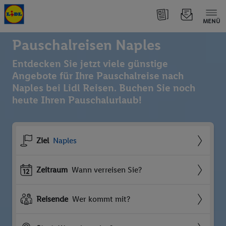
MENÜ
Pauschalreisen Naples
Entdecken Sie jetzt viele günstige
Angebote für Ihre Pauschalreise nach
Naples bei Lidl Reisen. Buchen Sie noch
heute Ihren Pauschalurlaub!
Ziel
Naples
Zeitraum
Wann verreisen Sie?
Reisende
Wer kommt mit?