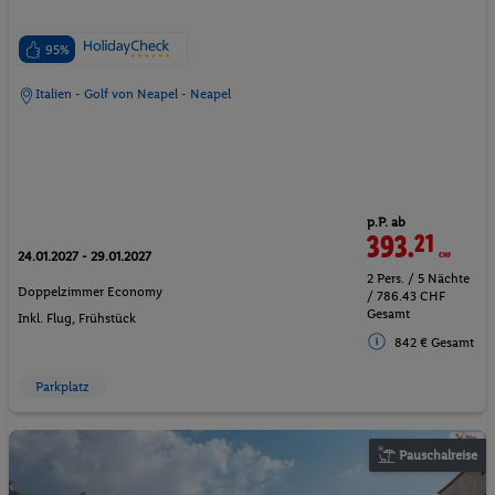
95%
Italien - Golf von Neapel - Neapel
p.P. ab
393.
21
CHF
24.01.2027 - 29.01.2027
2 Pers. / 5 Nächte
Doppelzimmer Economy
/ 786.43 CHF
Gesamt
Inkl. Flug,
Frühstück
842 € Gesamt
Parkplatz
Pauschalreise