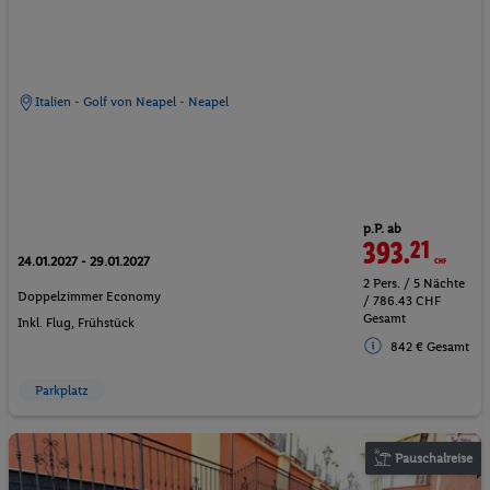
Italien - Golf von Neapel - Neapel
p.P. ab
393.
21
CHF
24.01.2027 - 29.01.2027
2 Pers. / 5 Nächte
Doppelzimmer Economy
/ 786.43 CHF
Gesamt
Inkl. Flug,
Frühstück
842 € Gesamt
Parkplatz
Pauschalreise