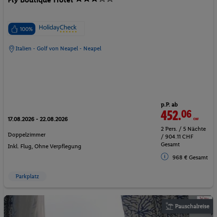
100%
Italien - Golf von Neapel - Neapel
p.P. ab
452.
06
CHF
17.08.2026 - 22.08.2026
2 Pers. / 5 Nächte
Doppelzimmer
/ 904.11 CHF
Gesamt
Inkl. Flug,
Ohne Verpflegung
968 € Gesamt
Parkplatz
Pauschalreise