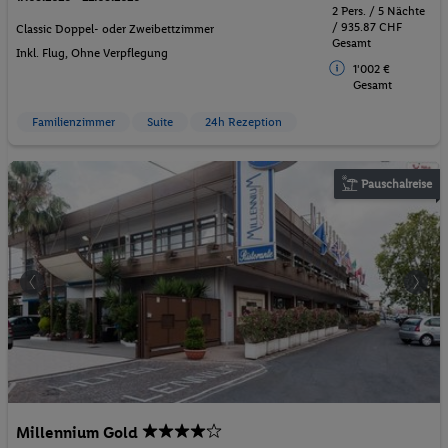
2 Pers. / 5 Nächte
/ 935.87 CHF
Classic Doppel- oder Zweibettzimmer
Gesamt
Inkl. Flug,
Ohne Verpflegung
1'002 €
Gesamt
Familienzimmer
Suite
24h Rezeption
Pauschalreise
Millennium Gold