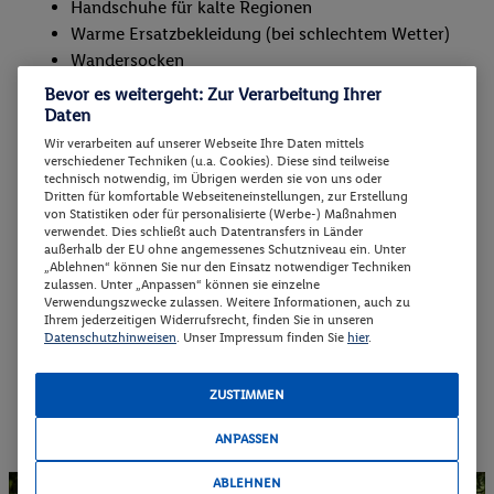
Handschuhe für kalte Regionen
Warme Ersatzbekleidung (bei schlechtem Wetter)
Wandersocken
Wasserflaschen (mit Trinksystem für Kinder)
Bevor es weitergeht: Zur Verarbeitung Ihrer
Snacks wie Müsliriegel, Kekse, Obstriegel oder
Daten
Trockenfrüchte
Wir verarbeiten auf unserer Webseite Ihre Daten mittels
verschiedener Techniken (u.a. Cookies). Diese sind teilweise
Pausenbrot für längere Touren
technisch notwendig, im Übrigen werden sie von uns oder
Erste-Hilfe-Set
Dritten für komfortable Webseiteneinstellungen, zur Erstellung
von Statistiken oder für personalisierte (Werbe-) Maßnahmen
Sonnenschutz mit hohem Lichtschutzfaktor
verwendet. Dies schließt auch Datentransfers in Länder
Kinderfreundlicher Rucksack
außerhalb der EU ohne angemessenes Schutzniveau ein. Unter
„Ablehnen“ können Sie nur den Einsatz notwendiger Techniken
Tragehilfe/Tragerucksack für kleinere Kinder
zulassen. Unter „Anpassen“ können sie einzelne
Wanderstöcke für Kinder, die individuell an die
Verwendungszwecke zulassen. Weitere Informationen, auch zu
Ihrem jederzeitigen Widerrufsrecht, finden Sie in unseren
Grösse anpassbar sind
Datenschutzhinweisen
. Unser Impressum finden Sie
hier
.
Feuchttücher/Taschentücher
Ggf. Windeln für Kleinkinder
ZUSTIMMEN
ANPASSEN
ABLEHNEN