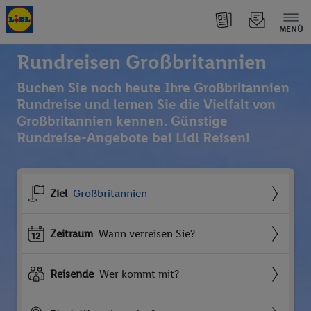
MENÜ
Rundreisen Großbritannien
Buchen Sie noch heute Ihre Großbritannien
Rundreise und lernen Sie die Vielfalt von
Großbritannien kennen. Günstige
Rundreise-Angebote bei Lidl Reisen!
Ziel
Großbritannien
Zeitraum
Wann verreisen Sie?
Reisende
Wer kommt mit?