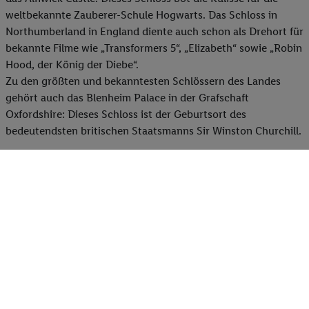
weltbekannte Zauberer-Schule Hogwarts. Das Schloss in
Northumberland in England diente auch schon als Drehort für
bekannte Filme wie „Transformers 5“, „Elizabeth“ sowie „Robin
Hood, der König der Diebe“.
Zu den größten und bekanntesten Schlössern des Landes
gehört auch das Blenheim Palace in der Grafschaft
Oxfordshire: Dieses Schloss ist der Geburtsort des
bedeutendsten britischen Staatsmanns Sir Winston Churchill.
Rundreise Schottland: Faszinierende
Touren zwischen Edinburgh und
Loch Ness
Urlaub in Schottland
ist zu jeder Jahreszeit ein
unvergessliches Erlebnis.
Eine
Schottland-Rundreise
ist eine
perfekte Gelegenheit, um die atemberaubend schöne
Naturlandschaft der Highlands, zahlreiche Schlösser,
berühmte Whiskey-Destillerien oder auch die steilen