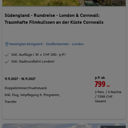
Südengland - Rundreise - London & Cornwall:
Traumhafte Filmkulissen an der Küste Cornwalls
Vereinigtes Königreich - Großbritannien - London
Inkl. Ausflüge i. W. v. CHF 200.- p.P.!
Inkl. Stadtrundfahrt London!
p.P. ab
11.11.2027 - 16.11.2027
799
CHF
Doppelzimmer/Fruehstueck
2 Pers. / 5 Nächte
Inkl. Flug,
Verpflegung lt. Programm
,
/ 1'598 CHF
Gesamt
Transfer