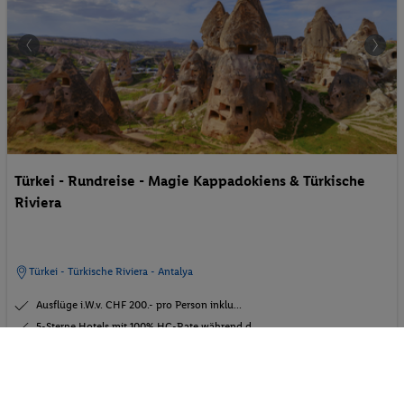
Türkei - Rundreise - Magie Kappadokiens & Türkische
Riviera
Türkei - Türkische Riviera - Antalya
Ausflüge i.W.v. CHF 200.- pro Person inklu...
5-Sterne Hotels mit 100% HC-Rate während d...
p.P. ab
18.02.2027 - 25.02.2027
477
CHF