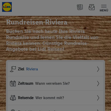
MENÜ
Rundreisen Riviera
Buchen Sie noch heute Ihre Riviera
Rundreise und lernen Sie die Vielfalt von
Riviera kennen. Günstige Rundreise-
Angebote bei Lidl Reisen!
Ziel
Riviera
Zeitraum
Wann verreisen Sie?
Reisende
Wer kommt mit?