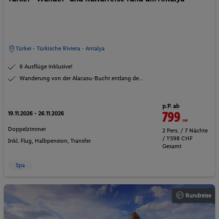
Türkei - Türkische Riviera - Antalya
6 Ausflüge inklusive!
Wanderung von der Alacasu-Bucht entlang de...
p.P. ab
799
CHF
19.11.2026 - 26.11.2026
Doppelzimmer
2 Pers. / 7 Nächte
/ 1'598 CHF
Inkl. Flug,
Halbpension
, Transfer
Gesamt
Spa
Rundreise