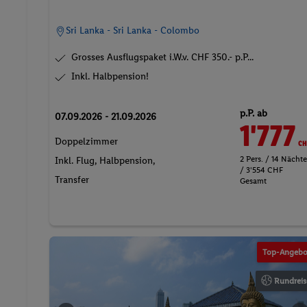
Sri Lanka - Sri Lanka - Colombo
Grosses Ausflugspaket i.W.v. CHF 350.- p.P...
Inkl. Halbpension!
p.P. ab
07.09.2026 - 21.09.2026
1'777
CH
Doppelzimmer
2 Pers. / 14 Nächt
Inkl. Flug,
Halbpension
,
/ 3'554 CHF
Transfer
Gesamt
Top-Angebo
Rundreis