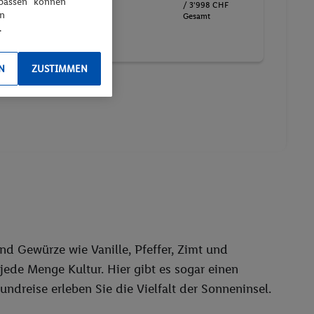
npassen“ können
/ 3'998 CHF
Transfer
en
Gesamt
.
Spa
N
ZUSTIMMEN
d Gewürze wie Vanille, Pfeffer, Zimt und
ede Menge Kultur. Hier gibt es sogar einen
ndreise erleben Sie die Vielfalt der Sonneninsel.