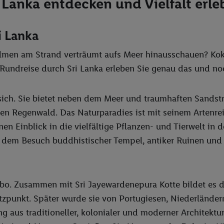
i Lanka entdecken und Vielfalt erle
i Lanka
Palmen am Strand verträumt aufs Meer hinausschauen? Ko
 Rundreise durch Sri Lanka erleben Sie genau das und no
 sich. Sie bietet neben dem Meer und traumhaften Sands
en Regenwald. Das Naturparadies ist mit seinem Artenrei
en Einblick in die vielfältige Pflanzen- und Tierwelt in 
it dem Besuch buddhistischer Tempel, antiker Ruinen und
bo. Zusammen mit Sri Jayewardenepura Kotte bildet es di
tzpunkt. Später wurde sie von Portugiesen, Niederlände
ng aus traditioneller, kolonialer und moderner Architektu