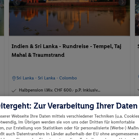
Indien & Sri Lanka - Rundreise - Tempel, Taj
Mahal & Traumstrand
Sri Lanka - Sri Lanka - Colombo
Halbpension i.W.v. CHF 600.- p.P. inklusiv...
Top Preis-Leistung!
itergeht: Zur Verarbeitung Ihrer Daten
p.P. ab
nserer Webseite Ihre Daten mittels verschiedener Techniken (u.a. Cookies
02.09.2026 - 18.09.2026
F
1'999
CHF
otwendig, im Übrigen werden sie von uns oder Dritten für komfortable
n, zur Erstellung von Statistiken oder für personalisierte (Werbe-) Ma
Doppelzimmer
ießt auch Datentransfers in Länder außerhalb der EU ohne angemessenes
e
2 Pers. / 16 Nächte
Inkl. Flug,
Halbpension
,