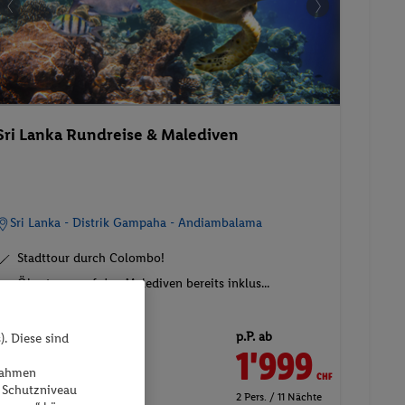
Sri Lanka Rundreise & Malediven
Sri Lanka - Distrik Gampaha - Andiambalama
Stadttour durch Colombo!
Ökosteuer auf den Malediven bereits inklus...
p.P. ab
). Diese sind
22.09.2026 - 03.10.2026
1'999
CHF
Standard Zimmer
ßnahmen
 Schutzniveau
Inkl. Flug,
Halbpension
,
2 Pers. / 11 Nächte