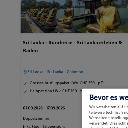
Sri Lanka - Rundreise - Sri Lanka erleben &
Baden
Sri Lanka - Sri Lanka - Colombo
Grosses Ausflugspaket i.W.v. CHF 350.- p.P...
Halbpension i.W.v. CHF 160.- p.P. inklusiv...
Bevor es we
p.P. ab
Wir verarbeiten auf u
07.09.2026 - 17.09.2026
1'555
CH
teilweise technisch n
Webseiteneinstellunge
Doppelzimmer
verwendet. Dies schl
2 Pers. / 10 Nächt
Inkl. Flug,
Halbpension
,