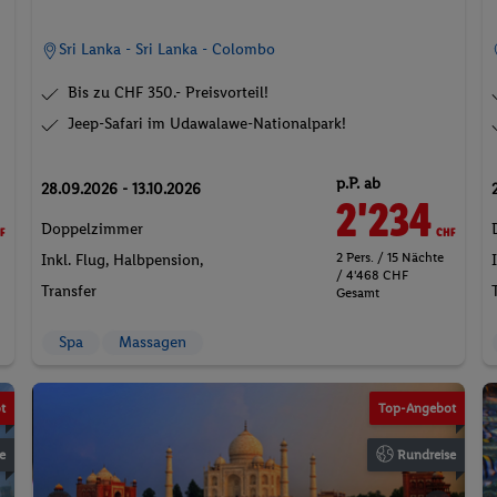
Sri Lanka - Sri Lanka - Colombo
Bis zu CHF 350.- Preisvorteil!
Jeep-Safari im Udawalawe-Nationalpark!
p.P. ab
28.09.2026 - 13.10.2026
F
2'234
CHF
Doppelzimmer
e
2 Pers. / 15 Nächte
Inkl. Flug,
Halbpension
,
/ 4'468 CHF
Transfer
Gesamt
Spa
Massagen
t
Top-Angebot
e
Rundreise