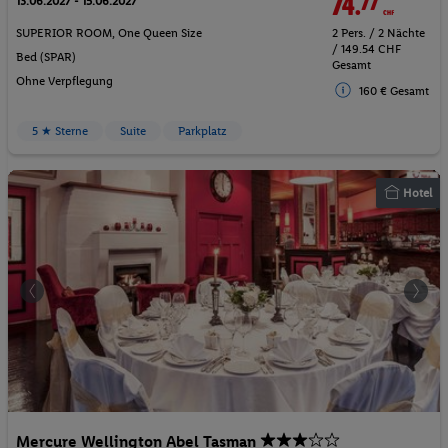
74.
77
CHF
13.06.2027 - 15.06.2027
SUPERIOR ROOM, One Queen Size
2 Pers. / 2 Nächte
/ 149.54 CHF
Bed (SPAR)
Gesamt
Ohne Verpflegung
160 € Gesamt
5 ★ Sterne
Suite
Parkplatz
Hotel
Mercure Wellington Abel Tasman