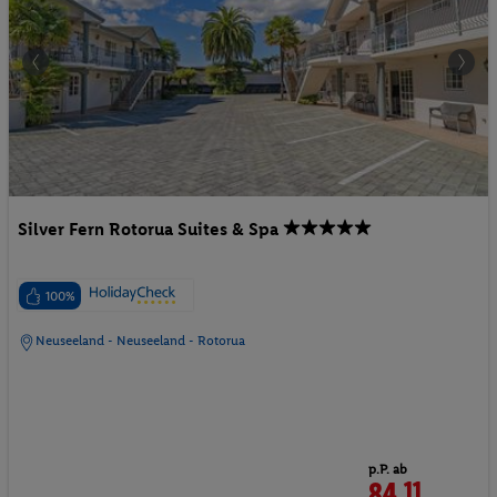
Silver Fern Rotorua Suites & Spa
100%
Neuseeland - Neuseeland - Rotorua
p.P. ab
84.
11
CHF