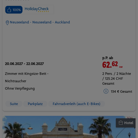
100%
Neuseeland - Neuseeland - Auckland
p.P. ab
62.
62
CHF
20.06.2027 - 22.06.2027
Zimmer mit Kingsize-Bett -
2 Pers. / 2 Nächte
/ 125.24 CHF
Nichtraucher
Gesamt
Ohne Verpflegung
134 € Gesamt
Suite
Parkplatz
Fahrradverleih (auch E-Bikes)
Hotel