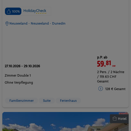
100%
Neuseeland - Neuseeland - Dunedin
p.P. ab
59.
81
CHF
27.10.2026 - 29.10.2026
2 Pers. / 2 Nächte
Zimmer Double 1
/ 119.63 CHF
Gesamt
Ohne Verpflegung
128 € Gesamt
Familienzimmer
Suite
Ferienhaus
Hotel