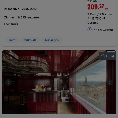
p.P. ab
209.
37
CHF
23.02.2027 - 25.02.2027
2 Pers. / 2 Nächte
Zimmer mit 2 Einzelbetten
/ 418.75 CHF
Gesamt
Frühstück
448 € Gesamt
Suite
Parkplatz
Massagen
Hotel