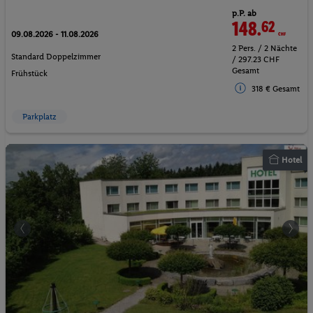
p.P. ab
148.
62
CHF
09.08.2026 - 11.08.2026
2 Pers. / 2 Nächte
Standard Doppelzimmer
/ 297.23 CHF
Gesamt
Frühstück
318 € Gesamt
Parkplatz
Hotel