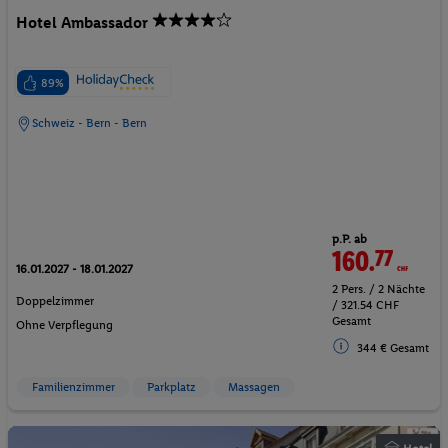
Hotel Ambassador
89%
Schweiz - Bern - Bern
p.P. ab
160.
77
CHF
16.01.2027 - 18.01.2027
2 Pers. / 2 Nächte
Doppelzimmer
/ 321.54 CHF
Gesamt
Ohne Verpflegung
344 € Gesamt
Familienzimmer
Parkplatz
Massagen