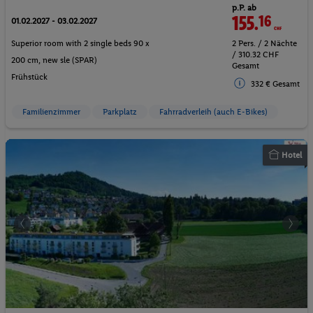
p.P. ab
155.
16
CHF
01.02.2027 - 03.02.2027
Superior room with 2 single beds 90 x
2 Pers. / 2 Nächte
/ 310.32 CHF
200 cm, new sle (SPAR)
Gesamt
Frühstück
332 € Gesamt
Familienzimmer
Parkplatz
Fahrradverleih (auch E-Bikes)
Hotel