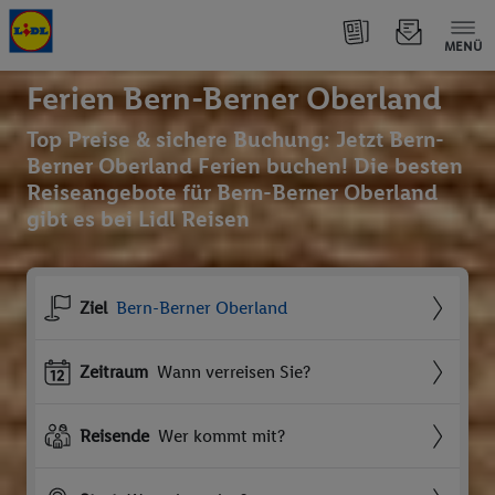
MENÜ
Ferien Bern-Berner Oberland
Top Preise & sichere Buchung: Jetzt Bern-
Berner Oberland Ferien buchen! Die besten
Reiseangebote für Bern-Berner Oberland
gibt es bei Lidl Reisen
Ziel
Bern-Berner Oberland
Zeitraum
Wann verreisen Sie?
Reisende
Wer kommt mit?