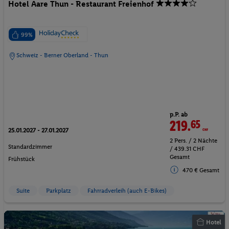
Hotel Aare Thun - Restaurant Freienhof
99%
Schweiz - Berner Oberland - Thun
p.P. ab
219.
65
CHF
25.01.2027 - 27.01.2027
2 Pers. / 2 Nächte
Standardzimmer
/ 439.31 CHF
Gesamt
Frühstück
470 € Gesamt
Suite
Parkplatz
Fahrradverleih (auch E-Bikes)
Hotel