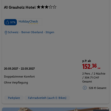
A1 Grauholz Hotel
97%
Schweiz - Berner Oberland - Ittigen
p.P. ab
152.
36
CHF
20.03.2027 - 22.03.2027
2 Pers. / 2 Nächte
Doppelzimmer Komfort
/ 304.71 CHF
Gesamt
Ohne Verpflegung
326 € Gesamt
Parkplatz
Fahrradverleih (auch E-Bikes)