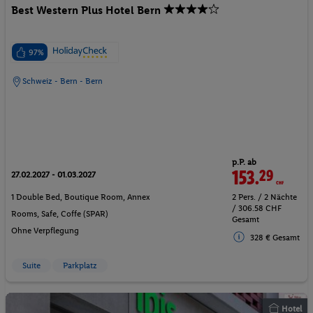
Best Western Plus Hotel Bern
97%
Schweiz - Bern - Bern
p.P. ab
153.
29
CHF
27.02.2027 - 01.03.2027
1 Double Bed, Boutique Room, Annex
2 Pers. / 2 Nächte
/ 306.58 CHF
Rooms, Safe, Coffe (SPAR)
Gesamt
Ohne Verpflegung
328 € Gesamt
Suite
Parkplatz
Hotel