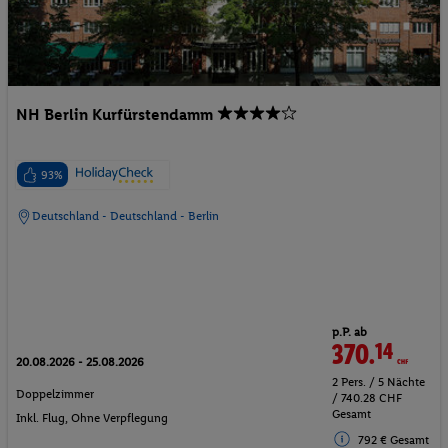
NH Berlin Kurfürstendamm
93%
Deutschland - Deutschland - Berlin
p.P. ab
370.
14
CHF
20.08.2026 - 25.08.2026
2 Pers. / 5 Nächte
Doppelzimmer
/ 740.28 CHF
Gesamt
Inkl. Flug,
Ohne Verpflegung
792 € Gesamt