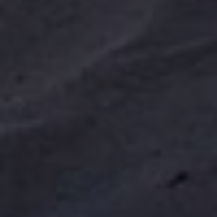
Verwendungszwecke zulassen. Weitere Informationen, auch zu
Ihrem jederzeitigen Widerrufsrecht, finden Sie in unseren
Datenschutzhinweisen
. Unser Impressum finden Sie
hier
.
ZUSTIMMEN
ANPASSEN
ABLEHNEN