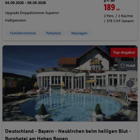
189
CHF
Upgrade Doppelzimmer Superior
2 Pers. / 2 Nächte
Halbpension
/ 378 CHF Gesamt
Familienzimmer
Parkplatz
Massagen
Top-Angebot
Hotel
Deutschland - Bayern - Neukirchen beim heiligen Blut -
Burghotel am Hohen Bogen