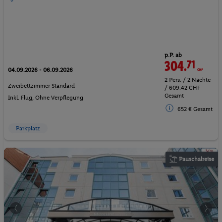
p.P. ab
304.
71
CHF
04.09.2026 - 06.09.2026
2 Pers. / 2 Nächte
Zweibettzimmer Standard
/ 609.42 CHF
Gesamt
Inkl. Flug,
Ohne Verpflegung
652 € Gesamt
Parkplatz
Pauschalreise