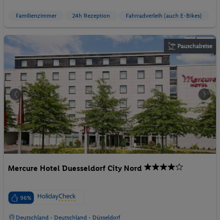
Familienzimmer
24h Rezeption
Fahrradverleih (auch E-Bikes)
Pauschalreise
Mercure Hotel Duesseldorf City Nord
96%
Deutschland - Deutschland - Düsseldorf