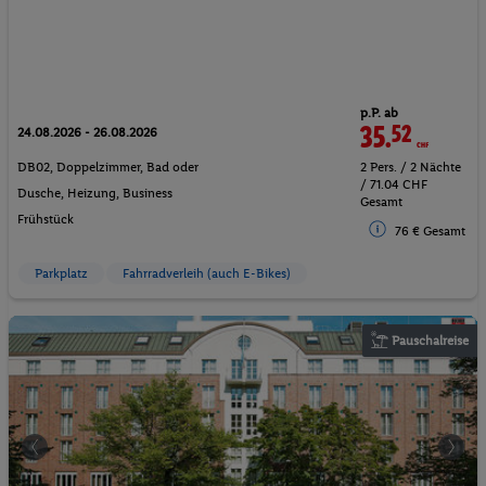
p.P. ab
35.
52
CHF
24.08.2026 - 26.08.2026
DB02, Doppelzimmer, Bad oder
2 Pers. / 2 Nächte
/ 71.04 CHF
Dusche, Heizung, Business
Gesamt
Frühstück
76 € Gesamt
Parkplatz
Fahrradverleih (auch E-Bikes)
Pauschalreise