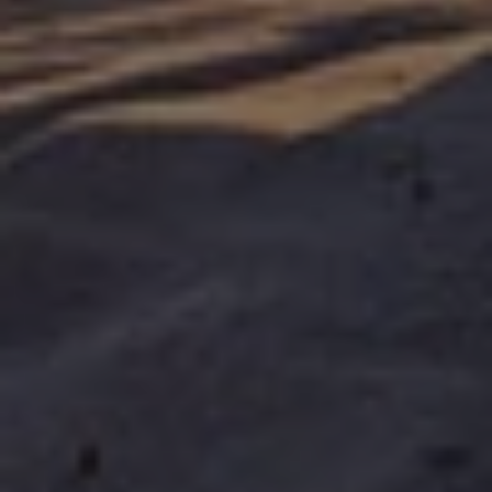
Bevor es weitergeht: Zur Verarbeitung Ihrer
Daten
Wir verarbeiten auf unserer Webseite Ihre Daten mittels
verschiedener Techniken (u.a. Cookies). Diese sind teilweise
technisch notwendig, im Übrigen werden sie von uns oder
Dritten für komfortable Webseiteneinstellungen, zur Erstellung
von Statistiken oder für personalisierte (Werbe-) Maßnahmen
verwendet. Dies schließt auch Datentransfers in Länder
außerhalb der EU ohne angemessenes Schutzniveau ein. Unter
„Ablehnen“ können Sie nur den Einsatz notwendiger Techniken
zulassen. Unter „Anpassen“ können sie einzelne