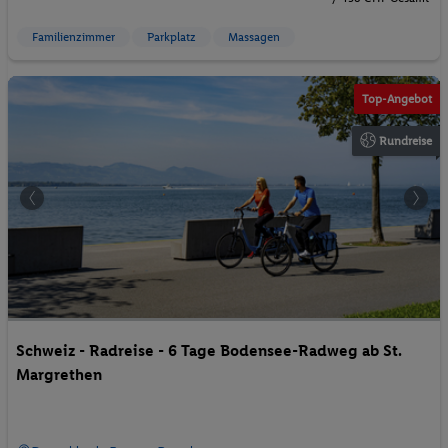
Familienzimmer
Parkplatz
Massagen
©Pixabay
Top-Angebot
Rundreise
Schweiz - Radreise - 6 Tage Bodensee-Radweg ab St.
Margrethen
Deutschland - Bayern - Petershausen