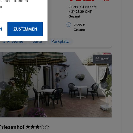
npassen“ können
en
2 Pers. / 4 Nächte
Juniorsuite Komfort
.
/ 2'425.29 CHF
Gesamt
Frühstück
2'595 €
N
ZUSTIMMEN
Gesamt
5 ★ Sterne
Suite
Parkplatz
Hotel
Friesenhof