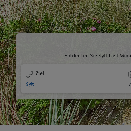
Entdecken Sie Sylt Last Min
Ziel
W