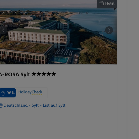
Hotel
A-ROSA Sylt
96%
Deutschland - Sylt - List auf Sylt