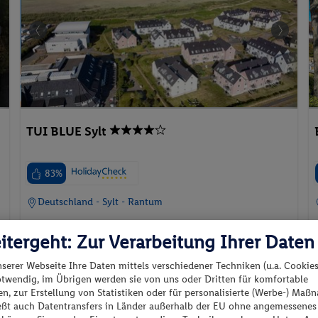
TUI BLUE Sylt
83%
Deutschland - Sylt - Rantum
itergeht: Zur Verarbeitung Ihrer Daten
nserer Webseite Ihre Daten mittels verschiedener Techniken (u.a. Cookies
otwendig, im Übrigen werden sie von uns oder Dritten für komfortable
n, zur Erstellung von Statistiken oder für personalisierte (Werbe-) Ma
p.P. ab
ießt auch Datentransfers in Länder außerhalb der EU ohne angemessenes
21
25.08.2026 - 27.08.2026