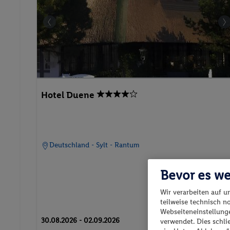
Hotel Duene
Deutschland - Sylt - Rantum
Bevor es we
Wir verarbeiten auf u
teilweise technisch n
Webseiteneinstellunge
p.P. ab
30.08.2026 - 02.09.2026
verwendet. Dies schl
33