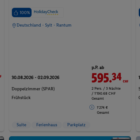
100%
Deutschland - Sylt - Rantum
p.P. ab
F
595.
CHF
34
30.08.2026 - 02.09.2026
2 Pers. / 3 Nächte
Doppelzimmer (SPAR)
/ 1'190.68 CHF
Frühstück
Gesamt
1'274 €
Gesamt
Suite
Ferienhaus
Parkplatz