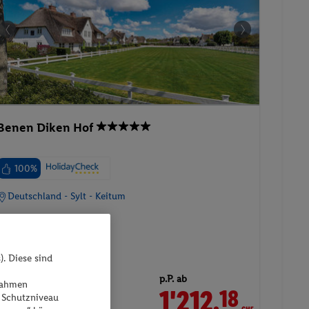
Benen Diken Hof
100%
Deutschland - Sylt - Keitum
). Diese sind
p.P. ab
ßnahmen
1'212.
CHF
18
 Schutzniveau
24.08.2026 - 28.08.2026