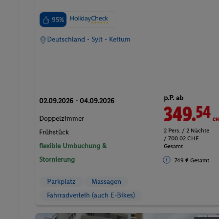
95%
Deutschland - Sylt - Keitum
p.P. ab
02.09.2026 - 04.09.2026
349.
CH
54
Doppelzimmer
2 Pers. / 2 Nächte
Frühstück
/ 700.02 CHF
flexible Umbuchung &
Gesamt
Stornierung
749 € Gesamt
Parkplatz
Massagen
Fahrradverleih (auch E-Bikes)