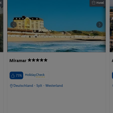
l
Hotel
Miramar
73%
Deutschland - Sylt - Westerland