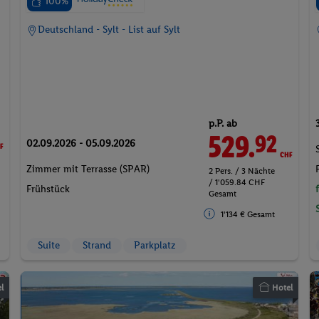
100%
Deutschland - Sylt - List auf Sylt
p.P. ab
F
529.
CHF
92
02.09.2026 - 05.09.2026
Zimmer mit Terrasse (SPAR)
2 Pers. / 3 Nächte
/ 1'059.84 CHF
Frühstück
Gesamt
1'134 € Gesamt
Suite
Strand
Parkplatz
l
Hotel