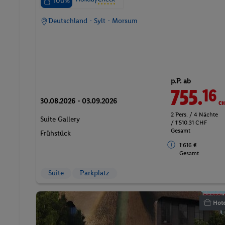
100%
Deutschland - Sylt - Morsum
p.P. ab
755.
CH
16
30.08.2026 - 03.09.2026
2 Pers. / 4 Nächte
Suite Gallery
/ 1'510.31 CHF
Gesamt
Frühstück
1'616 €
Gesamt
Suite
Parkplatz
Hote