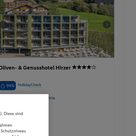
Oliven- & Genusshotel Hirzer
94%
Italien - Schenna - Schenna
). Diese sind
ßnahmen
 Schutzniveau