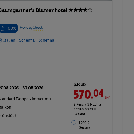
Baumgartner's Blumenhotel
100%
Italien - Schenna - Schenna
p.P. ab
27.08.2026 - 30.08.2026
570.
CHF
04
Standard Doppelzimmer mit
2 Pers. / 3 Nächte
Balkon
/ 1'140.09 CHF
Gesamt
Frühstück
1'220 €
Gesamt