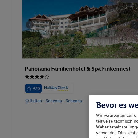
Panorama Familienhotel & Spa Finkennest
97%
Italien - Schenna - Schenna
Bevor es we
Wir verarbeiten auf u
teilweise technisch n
Webseiteneinstellunge
verwendet. Dies schl