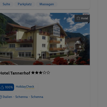
Suite
Parkplatz
Massagen
Hotel
Hotel Tannerhof
100%
Italien - Schenna - Schenna