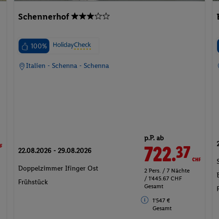
Schennerhof
100%
Italien - Schenna - Schenna
F
p.P. ab
722.
CHF
37
22.08.2026 - 29.08.2026
Doppelzimmer Ifinger Ost
2 Pers. / 7 Nächte
/ 1'445.67 CHF
Frühstück
Gesamt
1'547 €
Gesamt