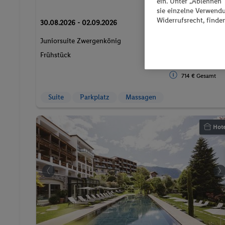
ein. Unter „Ablehnen
sie einzelne Verwend
p.P. ab
Widerrufsrecht, finde
333.
CH
62
30.08.2026 - 02.09.2026
Juniorsuite Zwergenkönig
2 Pers. / 3 Nächte
/ 667.23 CHF
Frühstück
Gesamt
714 € Gesamt
Suite
Parkplatz
Massagen
Hote