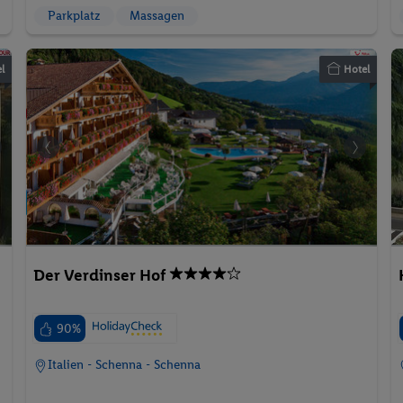
Parkplatz
Massagen
l
Hotel
Der Verdinser Hof
90%
Italien - Schenna - Schenna