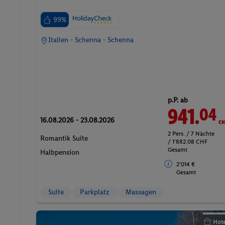
99%
Italien - Schenna - Schenna
p.P. ab
941.
CH
04
16.08.2026 - 23.08.2026
2 Pers. / 7 Nächte
Romantik Suite
/ 1'882.08 CHF
Gesamt
Halbpension
2'014 €
Gesamt
Suite
Parkplatz
Massagen
Hote