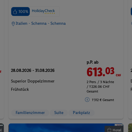
100%
Italien - Schenna - Schenna
p.P. ab
F
613.
CHF
03
28.08.2026 - 31.08.2026
Superior Doppelzimmer
2 Pers. / 3 Nächte
/ 1'226.06 CHF
Frühstück
Gesamt
1'312 € Gesamt
Familienzimmer
Suite
Parkplatz
l
Hotel