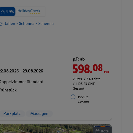
99%
Italien - Schenna - Schenna
p.P. ab
598.
CHF
08
22.08.2026 - 29.08.2026
2 Pers. / 7 Nächte
Doppelzimmer Standard
/ 1'195.23 CHF
Gesamt
Frühstück
1'279 €
Gesamt
Parkplatz
Massagen
Hotel