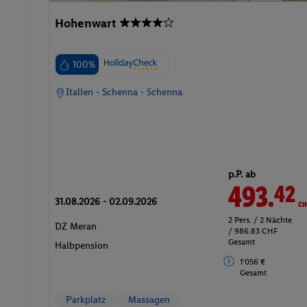
Hohenwart
100%
Italien - Schenna - Schenna
p.P. ab
493.
CH
42
31.08.2026 - 02.09.2026
2 Pers. / 2 Nächte
DZ Meran
/ 986.83 CHF
Gesamt
Halbpension
1'056 €
Gesamt
Parkplatz
Massagen