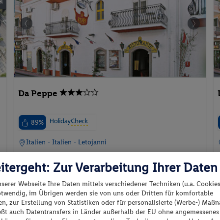
l
Da Peppe
89%
Italien - Italien - Letojanni
itergeht: Zur Verarbeitung Ihrer Daten
nserer Webseite Ihre Daten mittels verschiedener Techniken (u.a. Cookies
otwendig, im Übrigen werden sie von uns oder Dritten für komfortable
p.P. ab
n, zur Erstellung von Statistiken oder für personalisierte (Werbe-) Ma
85.
CHF
99
ießt auch Datentransfers in Länder außerhalb der EU ohne angemessenes
01.09.2026 - 03.09.2026