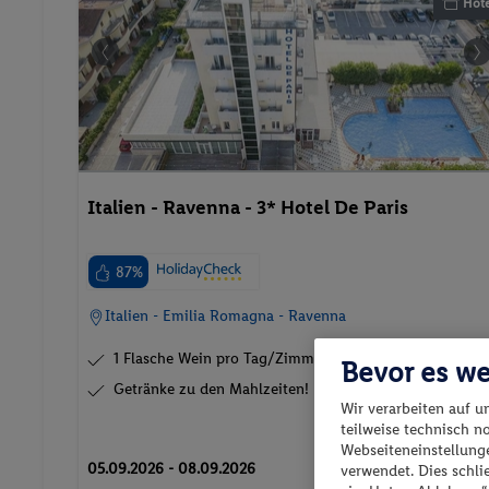
Hote
Italien - Ravenna - 3* Hotel De Paris
87%
Italien - Emilia Romagna - Ravenna
1 Flasche Wein pro Tag/Zimmer!
Bevor es we
Getränke zu den Mahlzeiten!
Wir verarbeiten auf u
teilweise technisch n
Webseiteneinstellunge
p.P. ab
05.09.2026 - 08.09.2026
verwendet. Dies schl