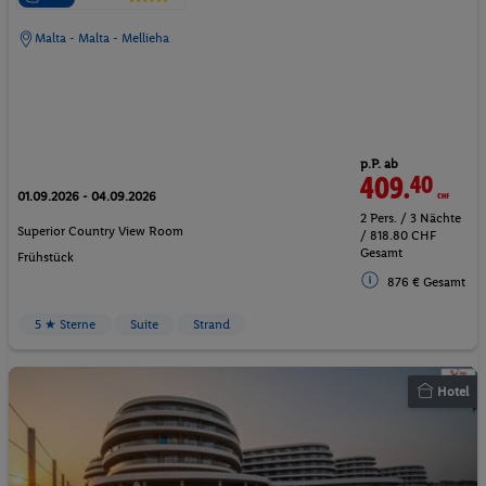
Malta - Malta - Mellieha
p.P. ab
409.
40
CHF
01.09.2026 - 04.09.2026
2 Pers. / 3 Nächte
Superior Country View Room
/ 818.80 CHF
Gesamt
Frühstück
876 € Gesamt
5 ★ Sterne
Suite
Strand
Hotel