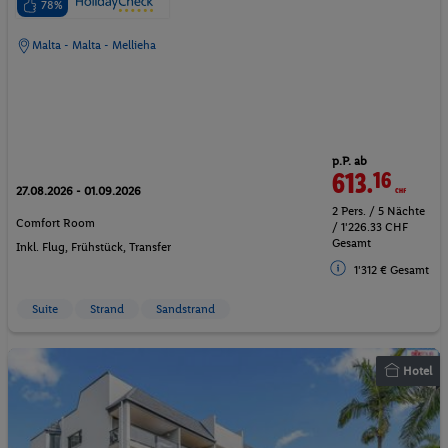
78%
Malta - Malta - Mellieha
p.P. ab
613.
16
CHF
27.08.2026 - 01.09.2026
2 Pers. / 5 Nächte
Comfort Room
/ 1'226.33 CHF
Gesamt
Inkl. Flug,
Frühstück
, Transfer
1'312 € Gesamt
Suite
Strand
Sandstrand
Hotel