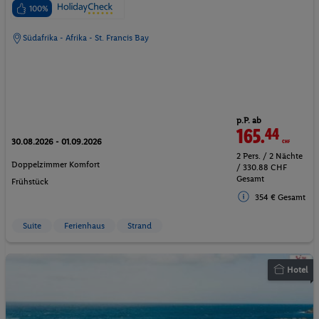
100%
Südafrika - Afrika - St. Francis Bay
p.P. ab
165.
44
CHF
30.08.2026 - 01.09.2026
2 Pers. / 2 Nächte
Doppelzimmer Komfort
/ 330.88 CHF
Gesamt
Frühstück
354 € Gesamt
Suite
Ferienhaus
Strand
Hotel