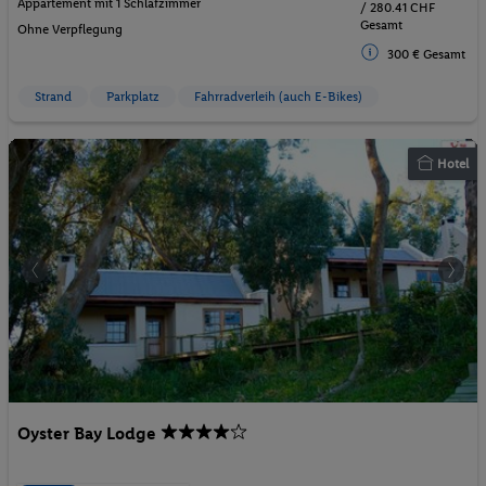
Appartement mit 1 Schlafzimmer
/ 280.41 CHF
Gesamt
Ohne Verpflegung
300 € Gesamt
Strand
Parkplatz
Fahrradverleih (auch E-Bikes)
Hotel
Oyster Bay Lodge