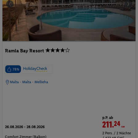
Ramla Bay Resort
78%
Malta - Malta - Mellieha
p.P. ab
211.
24
CHF
26.08.2026 - 28.08.2026
2 Pers. / 2 Nächte
Comfort Zimmer (Balkon)
/ 422.48 CHF