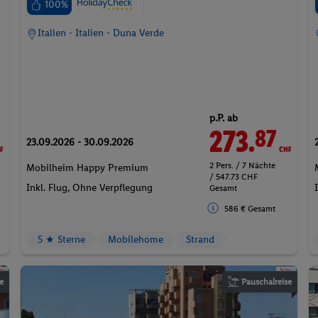
100%
Italien - Italien - Duna Verde
p.P. ab
F
273.
CHF
87
23.09.2026 - 30.09.2026
2 Pers. / 7 Nächte
Mobilheim Happy Premium
/ 547.73 CHF
Inkl. Flug,
Ohne Verpflegung
Gesamt
586 € Gesamt
5 ★ Sterne
Mobilehome
Strand
e
Pauschalreise