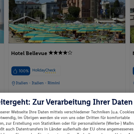
Hotel Bellevue
100%
Italien - Italien - Rimini
itergeht: Zur Verarbeitung Ihrer Daten
nserer Webseite Ihre Daten mittels verschiedener Techniken (u.a. Cookies
otwendig, im Übrigen werden sie von uns oder Dritten für komfortable
p.P. ab
n, zur Erstellung von Statistiken oder für personalisierte (Werbe-) Ma
326.
CHF
21
14.12.2026 - 19.12.2026
ießt auch Datentransfers in Länder außerhalb der EU ohne angemessenes