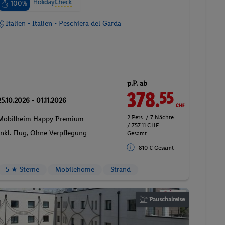
100%
Italien - Italien - Peschiera del Garda
p.P. ab
378.
CHF
55
25.10.2026 - 01.11.2026
2 Pers. / 7 Nächte
Mobilheim Happy Premium
/ 757.11 CHF
Inkl. Flug,
Ohne Verpflegung
Gesamt
810 € Gesamt
5 ★ Sterne
Mobilehome
Strand
Pauschalreise