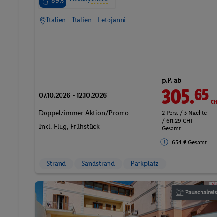
89%
Italien - Italien - Letojanni
p.P. ab
305.
CH
65
07.10.2026 - 12.10.2026
Doppelzimmer Aktion/Promo
2 Pers. / 5 Nächte
/ 611.29 CHF
Inkl. Flug,
Frühstück
Gesamt
654 € Gesamt
Strand
Sandstrand
Parkplatz
Pauschalreis