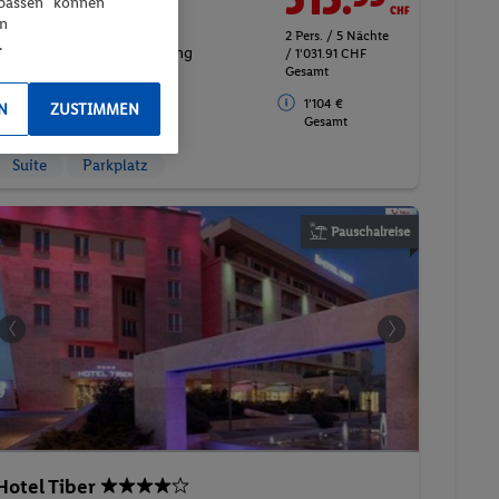
npassen“ können
ZIMMER
en
2 Pers. / 5 Nächte
.
Inkl. Flug,
Ohne Verpflegung
/ 1'031.91 CHF
Gesamt
flexible Umbuchung &
1'104 €
N
ZUSTIMMEN
Stornierung
Gesamt
Suite
Parkplatz
Pauschalreise
Hotel Tiber