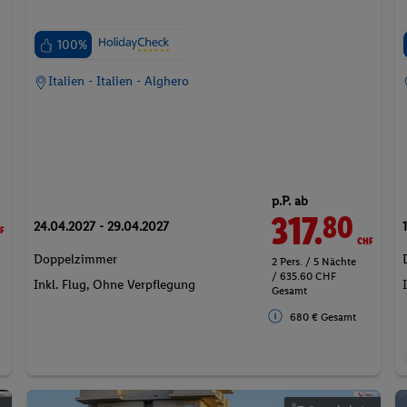
100%
Italien - Italien - Alghero
p.P. ab
F
317.
CHF
80
24.04.2027 - 29.04.2027
Doppelzimmer
2 Pers. / 5 Nächte
/ 635.60 CHF
Inkl. Flug,
Ohne Verpflegung
Gesamt
680 € Gesamt