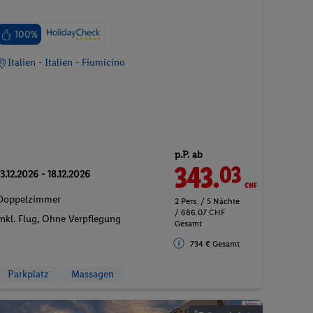
100%
Italien - Italien - Fiumicino
p.P. ab
343.
CHF
03
13.12.2026 - 18.12.2026
Doppelzimmer
2 Pers. / 5 Nächte
/ 686.07 CHF
Inkl. Flug,
Ohne Verpflegung
Gesamt
734 € Gesamt
Parkplatz
Massagen