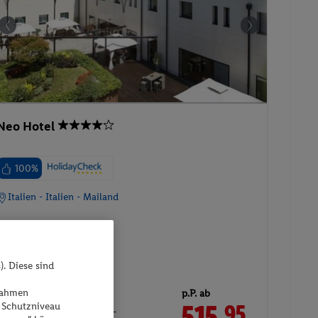
Neo Hotel
100%
Italien - Italien - Mailand
). Diese sind
11.11.2026 - 16.11.2026
ßnahmen
p.P. ab
 Schutzniveau
515.
CHF
95
Doppelzimmer ECONOMY-