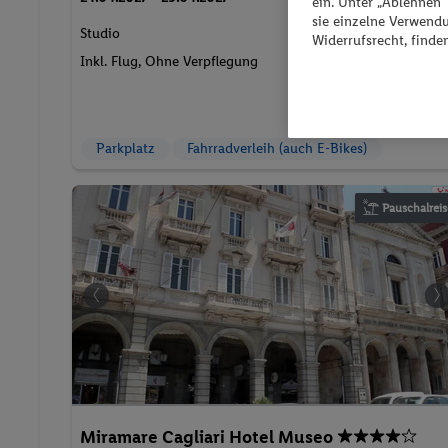
263.
CH
59
ein. Unter „Ablehnen
sie einzelne Verwend
Studio
Widerrufsrecht, finde
2 Pers. / 5 Nächte
/ 527.17 CHF
Inkl. Flug,
Ohne Verpflegung
Gesamt
564 € Gesamt
Parkplatz
Fahrradverleih (auch E-Bikes)
Pauschalreis
Miramare Cagliari Hotel Museo