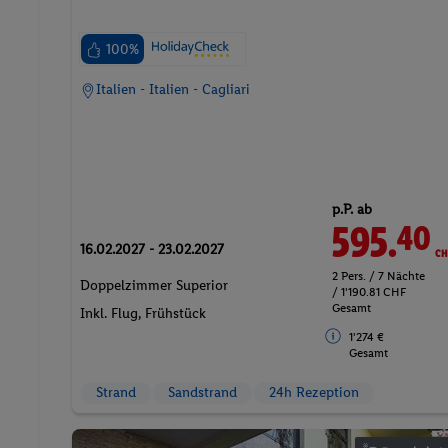
100%
Italien - Italien - Cagliari
p.P. ab
595.
CH
40
16.02.2027 - 23.02.2027
2 Pers. / 7 Nächte
Doppelzimmer Superior
/ 1'190.81 CHF
Gesamt
Inkl. Flug,
Frühstück
1'274 €
Gesamt
Strand
Sandstrand
24h Rezeption