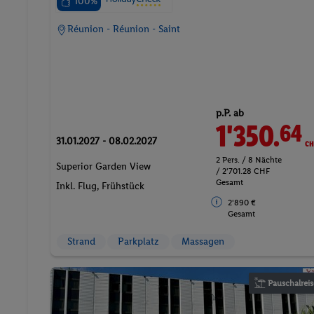
100%
Réunion - Réunion - Saint
p.P. ab
1'350.
CH
64
31.01.2027 - 08.02.2027
2 Pers. / 8 Nächte
Superior Garden View
/ 2'701.28 CHF
Gesamt
Inkl. Flug,
Frühstück
2'890 €
Gesamt
Strand
Parkplatz
Massagen
Pauschalreis