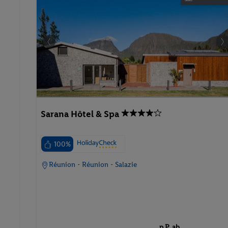
Sarana Hôtel & Spa
100%
Réunion - Réunion - Salazie
p.P. ab