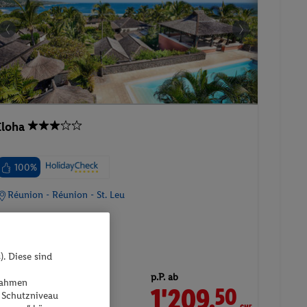
Iloha
100%
Réunion - Réunion - St. Leu
). Diese sind
p.P. ab
ßnahmen
1'209.
CHF
50
 Schutzniveau
31.01.2027 - 08.02.2027