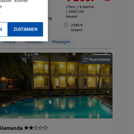
npassen“ können
en
2 Pers. / 8 Nächte
Standard Room
.
/ 2'419 CHF
Gesamt
Inkl. Flug,
Ohne Verpflegung
2'588 €
N
ZUSTIMMEN
Gesamt
Strand
Parkplatz
Massagen
Pauschalreise
Alamanda