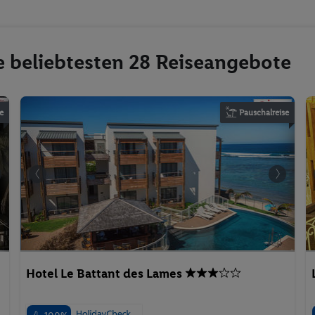
e beliebtesten 28 Reiseangebote
e
Pauschalreise
Hotel Le Battant des Lames