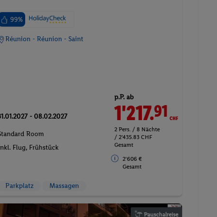
99%
Réunion - Réunion - Saint
p.P. ab
1'217.
CHF
91
31.01.2027 - 08.02.2027
2 Pers. / 8 Nächte
Standard Room
/ 2'435.83 CHF
Gesamt
Inkl. Flug,
Frühstück
2'606 €
Gesamt
Parkplatz
Massagen
Pauschalreise