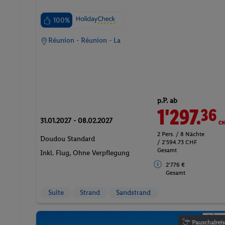
100%
Réunion - Réunion - La
p.P. ab
1'297.
CH
36
31.01.2027 - 08.02.2027
2 Pers. / 8 Nächte
Doudou Standard
/ 2'594.73 CHF
Gesamt
Inkl. Flug,
Ohne Verpflegung
2'776 €
Gesamt
Suite
Strand
Sandstrand
Pauschalreis