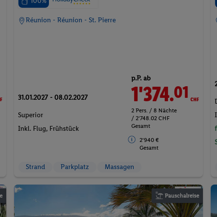
100%
Réunion - Réunion - St. Pierre
p.P. ab
F
1'374.
CHF
01
31.01.2027 - 08.02.2027
2 Pers. / 8 Nächte
Superior
/ 2'748.02 CHF
Gesamt
Inkl. Flug,
Frühstück
2'940 €
Gesamt
Strand
Parkplatz
Massagen
e
Pauschalreise