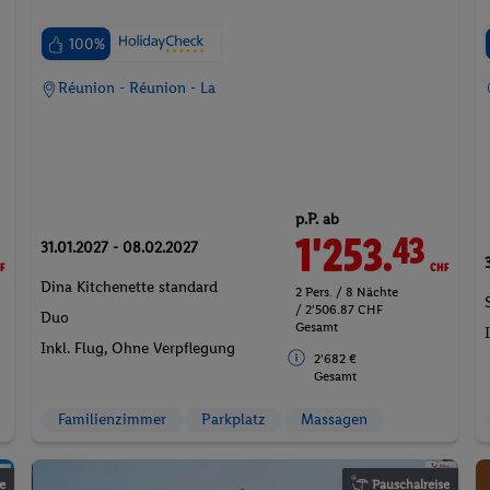
100%
Réunion - Réunion - La
p.P. ab
F
1'253.
CHF
43
31.01.2027 - 08.02.2027
Dina Kitchenette standard
2 Pers. / 8 Nächte
/ 2'506.87 CHF
Duo
Gesamt
Inkl. Flug,
Ohne Verpflegung
2'682 €
Gesamt
Familienzimmer
Parkplatz
Massagen
e
Pauschalreise