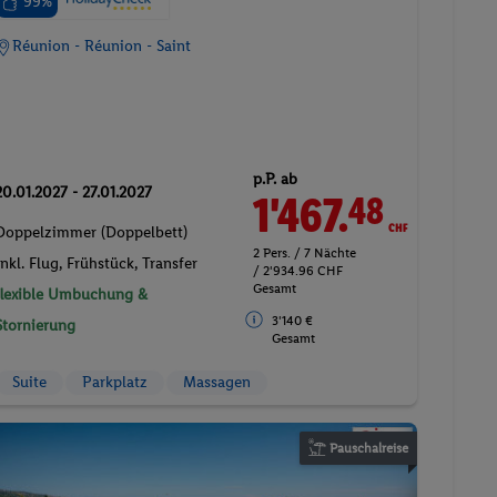
99%
Réunion - Réunion - Saint
p.P. ab
20.01.2027 - 27.01.2027
1'467.
CHF
48
Doppelzimmer (Doppelbett)
2 Pers. / 7 Nächte
Inkl. Flug,
Frühstück
, Transfer
/ 2'934.96 CHF
Gesamt
flexible Umbuchung &
3'140 €
Stornierung
Gesamt
Suite
Parkplatz
Massagen
Pauschalreise