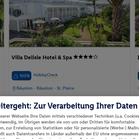
Villa Delisle Hotel & Spa
100%
Réunion - Réunion - St. Pierre
itergeht: Zur Verarbeitung Ihrer Daten
nserer Webseite Ihre Daten mittels verschiedener Techniken (u.a. Cookies
otwendig, im Übrigen werden sie von uns oder Dritten für komfortable
p.P. ab
n, zur Erstellung von Statistiken oder für personalisierte (Werbe-) Ma
F
1'330.
CHF
08
ießt auch Datentransfers in Länder außerhalb der EU ohne angemessenes
31.01.2027 - 08.02.2027