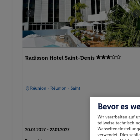
Radisson Hotel Saint-Denis
Réunion - Réunion - Saint
Bevor es we
Wir verarbeiten auf u
teilweise technisch n
p.P. ab
Webseiteneinstellunge
20.01.2027 - 27.01.2027
1'469.
CH
35
verwendet. Dies schl