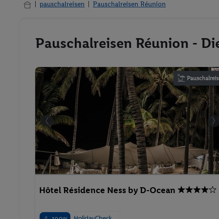
pauschalreisen
Pauschalreisen Réunion
Pauschalreisen Réunion - Di
Pauschalreis
Hôtel Résidence Ness by D-Ocean